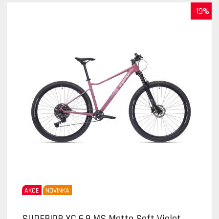
-19%
AKCE
NOVINKA
SUPERIOR XC 6.9 MS Matte Soft Violet