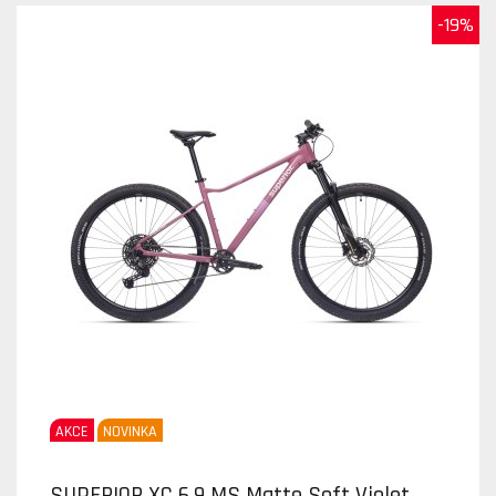
-19%
AKCE
NOVINKA
SUPERIOR XC 6.9 MS Matte Soft Violet