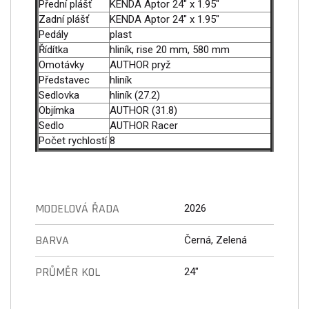
Přední plášť
KENDA Aptor 24" x 1.95"
Zadní plášť
KENDA Aptor 24" x 1.95"
Pedály
plast
Řídítka
hliník, rise 20 mm, 580 mm
Omotávky
AUTHOR pryž
Představec
hliník
Sedlovka
hliník (27.2)
Objímka
AUTHOR (31.8)
Sedlo
AUTHOR Racer
Počet rychlostí
8
MODELOVÁ ŘADA
2026
BARVA
Černá, Zelená
PRŮMĚR KOL
24"