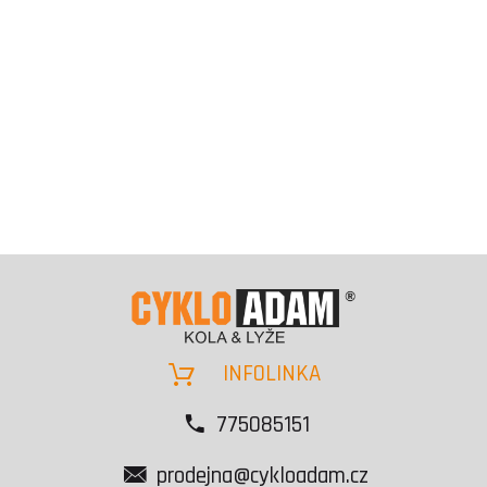
INFOLINKA
775085151
prodejna@cykloadam.cz