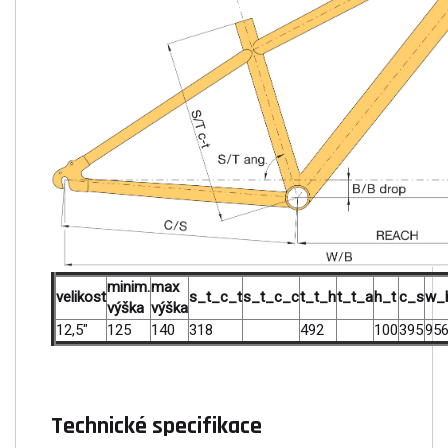
minim.
max
velikost
s_t_c_t
s_t_c_c
t_t_h
t_t_a
h_t
c_s
w_
výška
výška
12,5"
125
140
318
492
100
395
95
Technické specifikace