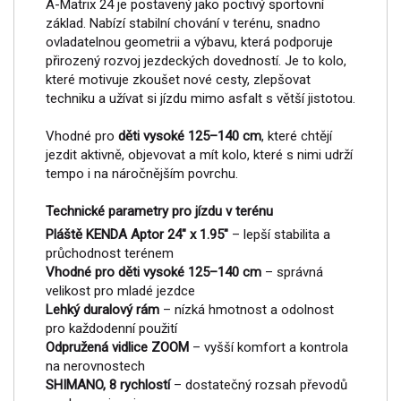
A-Matrix 24 je postavený jako poctivý sportovní
základ. Nabízí stabilní chování v terénu, snadno
ovladatelnou geometrii a výbavu, která podporuje
přirozený rozvoj jezdeckých dovedností. Je to kolo,
které motivuje zkoušet nové cesty, zlepšovat
techniku a užívat si jízdu mimo asfalt s větší jistotou.
Vhodné pro
děti vysoké 125–140 cm
, které chtějí
jezdit aktivně, objevovat a mít kolo, které s nimi udrží
tempo i na náročnějším povrchu.
Technické parametry pro jízdu v terénu
Pláště KENDA Aptor 24" x 1.95"
– lepší stabilita a
průchodnost terénem
Vhodné pro děti vysoké 125–140 cm
– správná
velikost pro mladé jezdce
Lehký duralový rám
– nízká hmotnost a odolnost
pro každodenní použití
Odpružená vidlice ZOOM
– vyšší komfort a kontrola
na nerovnostech
SHIMANO, 8 rychlostí
– dostatečný rozsah převodů