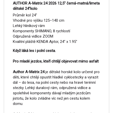
AUTHOR A-Matrix 24 2026 12,5" černá-matná/limeta
dětské 24"kolo
Průměr kol 24"
Vhodné pro výšku 125–140 cm
Lehký hliníkový rám
Komponenty SHIMANO, 8 rychlostí
Odpružená vidlice ZOOM
Kvalitní pláště KENDA Aptor, 24" x 1.95"
Když láká les i polní cesta.
Pro mladé jezdce, kteří chtějí objevovat mimo asfalt
Author A-Matrix 24
je dětské horské kolo určené pro
děti, které chtějí opustit hladké cyklostezky a vyrazit
dál – do lesa, na polní cesty nebo na hravé terénní
stezky. Lehký duralový rám, odpružená vidlice a
spolehlivé komponenty dávají mladým jezdcům
jistotu, že kolo zvládne víc než jen cestu kolem
domu.