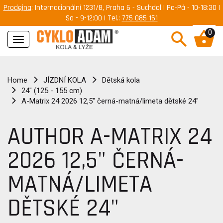
Prodejna
: Internacionální 1231/8, Praha 6 - Suchdol | Po-Pá - 10-18:30 |
So - 9-12:00 | Tel.:
775 085 151
0
Navigace
Home
JÍZDNÍ KOLA
Dětská kola
24" (125 - 155 cm)
A-Matrix 24 2026 12,5" černá-matná/limeta dětské 24"
AUTHOR A-MATRIX 24
2026 12,5" ČERNÁ-
MATNÁ/LIMETA
DĚTSKÉ 24"