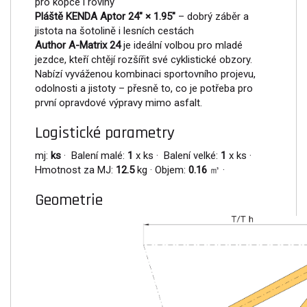
pro kopce i roviny
Pláště KENDA Aptor 24" × 1.95"
– dobrý záběr a
jistota na šotolině i lesních cestách
Author A-Matrix 24
je ideální volbou pro mladé
jezdce, kteří chtějí rozšířit své cyklistické obzory.
Nabízí vyváženou kombinaci sportovního projevu,
odolnosti a jistoty – přesně to, co je potřeba pro
první opravdové výpravy mimo asfalt.
Logistické parametry
mj:
ks
· Balení malé:
1
x ks · Balení velké:
1
x ks ·
Hmotnost za MJ:
12.5
kg · Objem:
0.16
㎥ ·
Geometrie