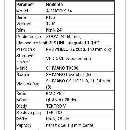
Parametr
Hodnota
Model
A-MATRIX 24
Série
KIDS
Velikost
12.5"
Rám
hliník 24"
Přední vidlice
ZOOM 24 (50 mm)
Hlavové složení
PRESTINE Integrated 1-1/8"
Převodník
PROWHEEL, 32 zubů, 140 mm kliky
Středové
VP COMP zapouzdřené
složení
Měnič
SHIMANO TX800
Řazení
SHIMANO Revoshift (8)
SHIMANO CS-HG31-8, 11-34 zubů
Vícekolečko
(8)
Řetěz
KMC Z8.3
Náboje
QUANDO, 28 děr
Brzdy
TEKTRO V
Brzdové páky
TEKTRO
Ráfky
hliník, 28 děr
Paprsky
nerez ocel 1.8 mm černé