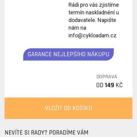
Rádi pro vás zjistíme
termín naskladnění u
dodavatele. Napište
nám na
info@cykloadam.cz
GARANCE NEJLEPŠÍHO NÁKUPU
DOPRAVA
OD
149
KČ
VLOŽIT DO KOŠÍKU
NEVÍTE SI RADY? PORADÍME VÁM