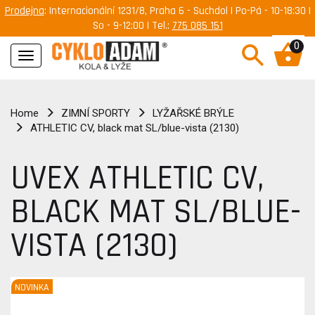
Prodejna
: Internacionální 1231/8, Praha 6 - Suchdol | Po-Pá - 10-18:30 |
So - 9-12:00 | Tel.:
775 085 151
0
Navigace
Home
ZIMNÍ SPORTY
LYŽAŘSKÉ BRÝLE
ATHLETIC CV, black mat SL/blue-vista (2130)
UVEX ATHLETIC CV,
BLACK MAT SL/BLUE-
VISTA (2130)
NOVINKA