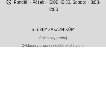
Pondělí - Pátek - 10:00-18:30, Sobota - 9:00-
12:00
SLUŽBY ZÁKAZNÍKŮM
Splátkový prodej
Cykloservis, opravy elektrokol a vidlic
Svařování rámů jízdních kol
PŮJČOVNA lyží, běžek a snb
SKISERVIS Montana Swiss a Wintersteiger
Dárkové poukazy
UŽITEČNÉ INFORMACE
ADRESA + OTEVÍRACÍ DOBA
Doprava a platba