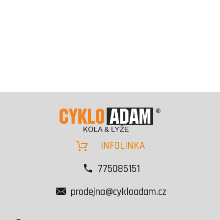
INFOLINKA
775085151
prodejna@cykloadam.cz