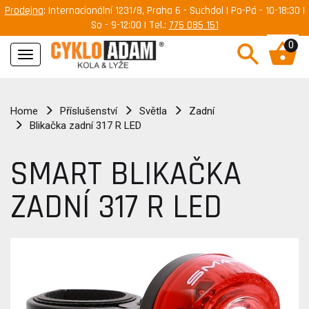
Prodejna
: Internacionální 1231/8, Praha 6 - Suchdol | Po-Pá - 10-18:30 |
So - 9-12:00 | Tel.:
775 085 151
0
Navigace
Home
Příslušenství
Světla
Zadní
Blikačka zadní 317 R LED
SMART BLIKAČKA
ZADNÍ 317 R LED