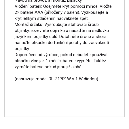
Návod na provoz a montáž blikačky
Vložení baterií: Odejměte kryt pomocí mince. Vložte
2× baterie AAA (přiloženy v balení). Vyzkoušejte a
kryt lehkým stlačením nacvakněte zpět.
Montáž držáku: Vyšroubujte stahovací šroub
objímky, rozevřete objímku a nasaďte na sedlovku
jazýčkem pojistky dolů. Dotáhněte šroub a shora
nasaďte blikačku do funkční polohy do zacvaknutí
pojistky.
Doporučení od výrobce, pokud nebudete používat
blikačku více jak 1 měsíc, baterie vyjměte. Taktéž
vyjměte baterie pokud jsou již slabé.
(nahrazuje model RL-317R1W s 1 W diodou)