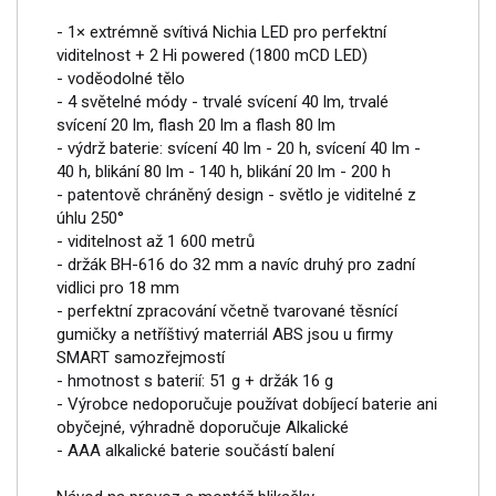
- 1× extrémně svítivá Nichia LED pro perfektní
viditelnost + 2 Hi powered (1800 mCD LED)
- voděodolné tělo
- 4 světelné módy - trvalé svícení 40 lm, trvalé
svícení 20 lm, flash 20 lm a flash 80 lm
- výdrž baterie: svícení 40 lm - 20 h, svícení 40 lm -
40 h, blikání 80 lm - 140 h, blikání 20 lm - 200 h
- patentově chráněný design - světlo je viditelné z
úhlu 250°
- viditelnost až 1 600 metrů
- držák BH-616 do 32 mm a navíc druhý pro zadní
vidlici pro 18 mm
- perfektní zpracování včetně tvarované těsnící
gumičky a netříštivý materriál ABS jsou u firmy
SMART samozřejmostí
- hmotnost s baterií: 51 g + držák 16 g
- Výrobce nedoporučuje používat dobíjecí baterie ani
obyčejné, výhradně doporučuje Alkalické
- AAA alkalické baterie součástí balení