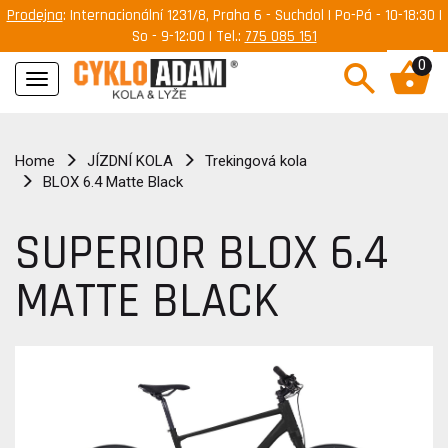
Prodejna
: Internacionální 1231/8, Praha 6 - Suchdol | Po-Pá - 10-18:30 |
So - 9-12:00 | Tel.:
775 085 151
0
Navigace
Home
JÍZDNÍ KOLA
Trekingová kola
BLOX 6.4 Matte Black
SUPERIOR BLOX 6.4
MATTE BLACK