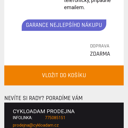
telefonicky, případně
emailem.
GARANCE NEJLEPŠÍHO NÁKUPU
DOPRAVA
ZDARMA
VLOŽIT DO KOŠÍKU
NEVÍTE SI RADY? PORADÍME VÁM
CYKLOADAM PRODEJNA
INFOLINKA:
775085151
prodejna@cykloadam.cz