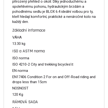
přirozený přehled o okolí. Díky jednoduchému a
spolehlivému pohonu, hydraulickým brzdám a
pohodlnému sedlu je BLOX 6.4 ideální volbou pro ty,
kteří hledají komfortní, praktické a nenáročné kolo na
každý den.
Základní informace
VÁHA
13.30 kg
ISO a ASTM norma
ISO norma
ISO 4210-2 City and trekking bicycles\t
EN norma
EN17406 Condition 2 For on and Off-Road riding and
drops less than 15cm
NOSNOST
120 Kg
RÁMOVÁ SADA