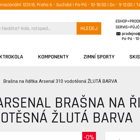
ernacionální 1231/8, Praha 6 - Suchdol | Po-Pá - 10-18:30 | So - 9-12:00 | Te
ESHOP+PROD
SERVIS+PŮJ
HLEDEJ
prodejna
Po-Pá - 10-
EKTROKOLA
KOMPONENTY
ZIMNÍ SPORTY
SKIS
Brašna na řidítka Arsenal 310 vodotěsná ŽLUTÁ BARVA
ARSENAL BRAŠNA NA Ř
DOTĚSNÁ ŽLUTÁ BARVA
-0%