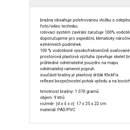
brašna obsahuje polstrovanou vložku s odepín
foto/video techniku
rolovací systém zavírání zaručuje 100% vodot
doporučujeme pro expediční, klimaticky náročn
extrémních podmínek
100 % vodotěsné vysokofrekvenčně svařované
prostorová plastová výztuha zpevňuje skelet b
průhledné odnímatelné pouzdro na mapu
odnímatelný ramenní popruh
součástí brašny je plastový držák KlickFix
reflexní bezpečnostní potisk vpředu a na bocíc
hmotnost brašny: 1 070 gramů
objem: 9 litrů
rozměr: (d x š x v): 17 x 25 x 22 cm
materiál: PAD/PVC