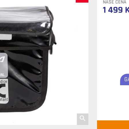
NAŠE CENA
1 499 
G