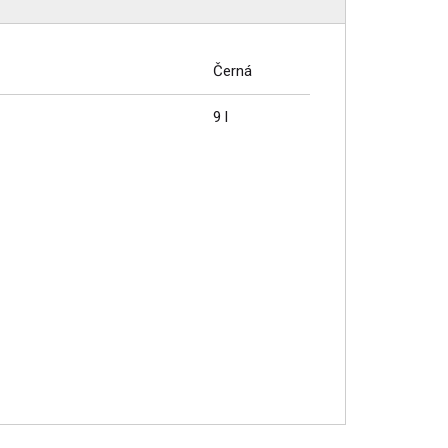
Černá
9 l