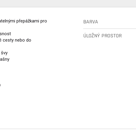
atelnými přepážkami pro
BARVA
ěsnost
ÚLOŽNÝ PROSTOR
é cesty nebo do
 švy
rašny
h