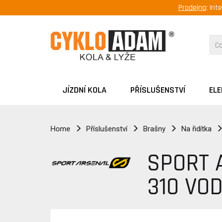
Prodejna
: Int
JÍZDNÍ KOLA
PŘÍSLUŠENSTVÍ
EL
Home
Příslušenství
Brašny
Na řidítka
SPORT 
310 VO