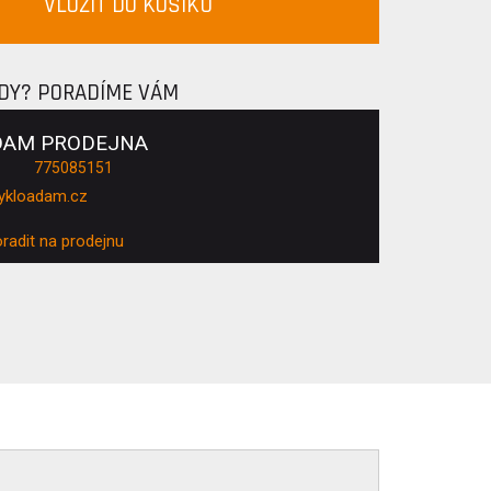
VLOŽIT DO KOŠÍKU
ADY? PORADÍME VÁM
DAM PRODEJNA
775085151
ykloadam.cz
oradit na prodejnu