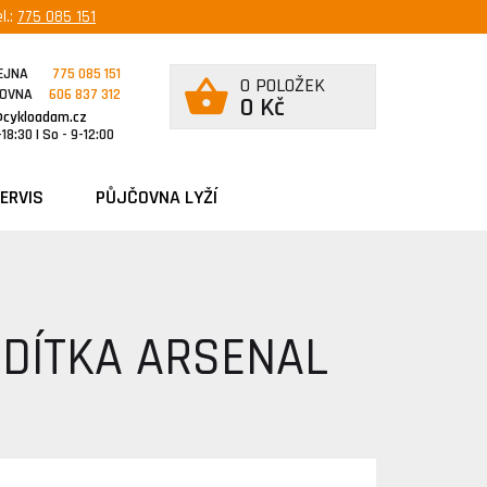
l.:
775 085 151
EJNA
775 085 151
0 POLOŽEK
ČOVNA
606 837 312
0 Kč
@cykloadam.cz
18:30 | So - 9-12:00
ERVIS
PŮJČOVNA LYŽÍ
IDÍTKA ARSENAL