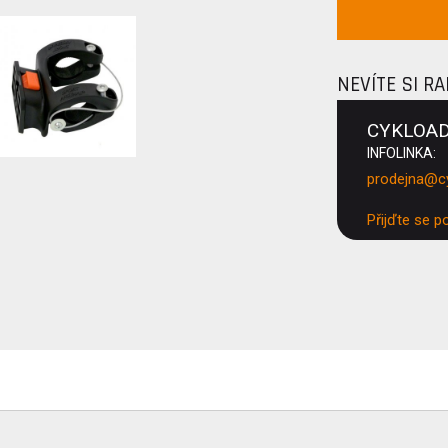
NEVÍTE SI R
CYKLOA
INFOLINKA:
prodejna@c
Přijďte se p