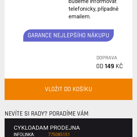
budeme informovat
telefonicky, případně
emailem.
GARANCE NEJLEPŠÍHO NÁKUPU
DOPRAVA
OD
149
KČ
VLOŽIT DO KOŠÍKU
NEVÍTE SI RADY? PORADÍME VÁM
CYKLOADAM PRODEJNA
INFOLINKA:
775085151