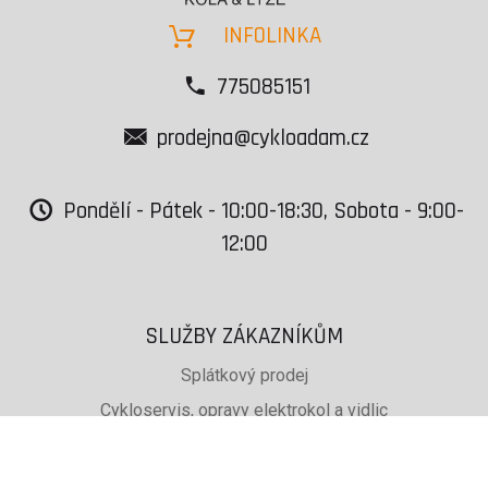
INFOLINKA
775085151
prodejna@cykloadam.cz
Pondělí - Pátek - 10:00-18:30, Sobota - 9:00-
12:00
SLUŽBY ZÁKAZNÍKŮM
Splátkový prodej
Cykloservis, opravy elektrokol a vidlic
Svařování rámů jízdních kol
PŮJČOVNA lyží, běžek a snb