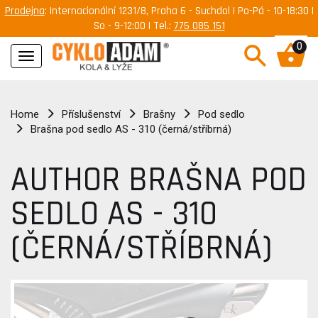
Prodejna
: Internacionální 1231/8, Praha 6 - Suchdol | Po-Pá - 10-18:30 |
So - 9-12:00 | Tel.:
775 085 151
0
Navigace
Home
Příslušenství
Brašny
Pod sedlo
Brašna pod sedlo AS - 310 (černá/stříbrná)
AUTHOR BRAŠNA POD
SEDLO AS - 310
(ČERNÁ/STŘÍBRNÁ)