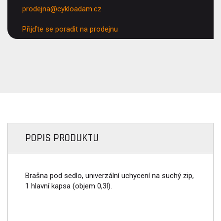
prodejna@cykloadam.cz
Přijďte se poradit na prodejnu
POPIS PRODUKTU
Brašna pod sedlo, univerzální uchycení na suchý zip,
1 hlavní kapsa (objem 0,3l).