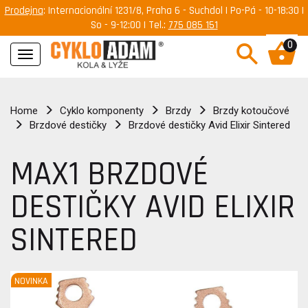
Prodejna
: Internacionální 1231/8, Praha 6 - Suchdol | Po-Pá - 10-18:30 |
So - 9-12:00 | Tel.:
775 085 151
0
Navigace
Home
Cyklo komponenty
Brzdy
Brzdy kotoučové
Brzdové destičky
Brzdové destičky Avid Elixir Sintered
MAX1 BRZDOVÉ
DESTIČKY AVID ELIXIR
SINTERED
NOVINKA