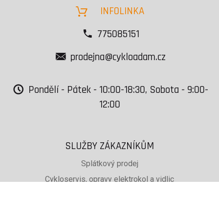
INFOLINKA
775085151
prodejna@cykloadam.cz
Pondělí - Pátek - 10:00-18:30, Sobota - 9:00-
12:00
SLUŽBY ZÁKAZNÍKŮM
Splátkový prodej
Cykloservis, opravy elektrokol a vidlic
Svařování rámů jízdních kol
PŮJČOVNA lyží, běžek a snb