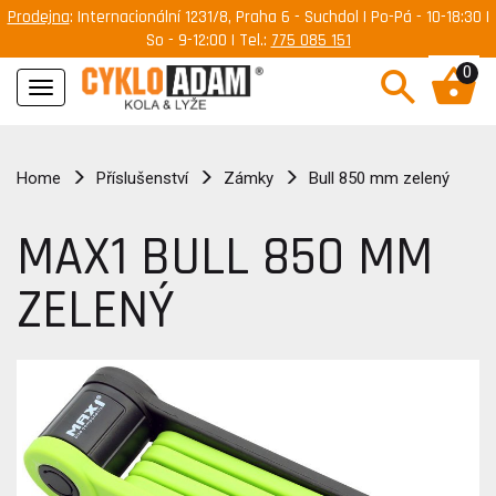
Prodejna
: Internacionální 1231/8, Praha 6 - Suchdol | Po-Pá - 10-18:30 |
So - 9-12:00 | Tel.:
775 085 151
0
Navigace
Home
Příslušenství
Zámky
Bull 850 mm zelený
MAX1 BULL 850 MM
ZELENÝ