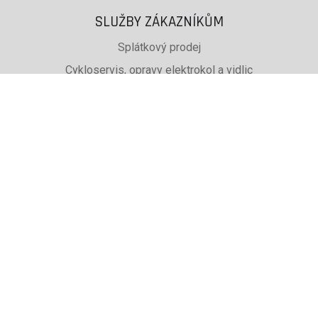
SLUŽBY ZÁKAZNÍKŮM
Splátkový prodej
Cykloservis, opravy elektrokol a vidlic
Svařování rámů jízdních kol
PŮJČOVNA lyží, běžek a snb
SKISERVIS Montana Swiss a Wintersteiger
Dárkové poukazy
UŽITEČNÉ INFORMACE
ADRESA + OTEVÍRACÍ DOBA
Doprava a platba
Obchodní podmínky eshopu
Reklamace
Výběr podle značky, které prodáváme