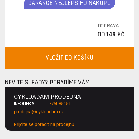
GARANCE NEJLEPŠÍHO NÁKUPU
DOPRAVA
OD
149
KČ
VLOŽIT DO KOŠÍKU
NEVÍTE SI RADY? PORADÍME VÁM
CYKLOADAM PRODEJNA
INFOLINKA:
775085151
prodejna@cykloadam.cz
Přijďte se poradit na prodejnu