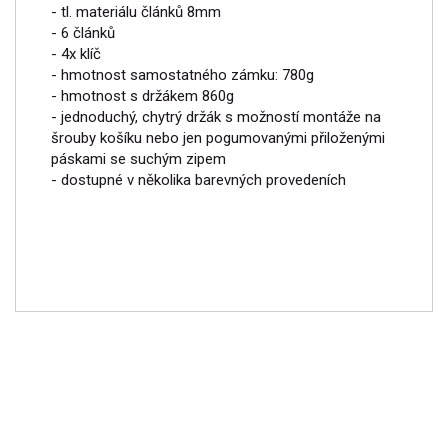
- tl. materiálu článků 8mm
- 6 článků
- 4x klíč
- hmotnost samostatného zámku: 780g
- hmotnost s držákem 860g
- jednoduchý, chytrý držák s možností montáže na
šrouby košíku nebo jen pogumovanými přiloženými
páskami se suchým zipem
- dostupné v několika barevných provedeních