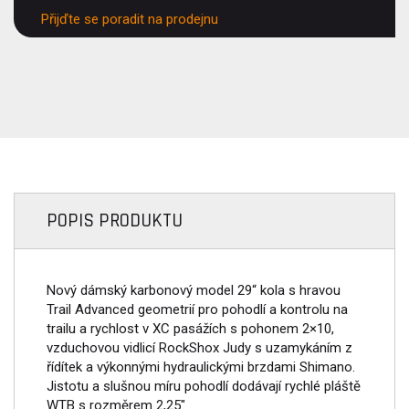
Přijďte se poradit na prodejnu
POPIS PRODUKTU
Nový dámský karbonový model 29“ kola s hravou
Trail Advanced geometrií pro pohodlí a kontrolu na
trailu a rychlost v XC pasážích s pohonem 2×10,
vzduchovou vidlicí RockShox Judy s uzamykáním z
řídítek a výkonnými hydraulickými brzdami Shimano.
Jistotu a slušnou míru pohodlí dodávají rychlé pláště
WTB s rozměrem 2,25".