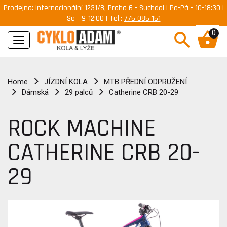
Prodejna
: Internacionální 1231/8, Praha 6 - Suchdol | Po-Pá - 10-18:30 |
So - 9-12:00 | Tel.:
775 085 151
0
Navigace
Home
JÍZDNÍ KOLA
MTB PŘEDNÍ ODPRUŽENÍ
Dámská
29 palců
Catherine CRB 20-29
ROCK MACHINE
CATHERINE CRB 20-
29