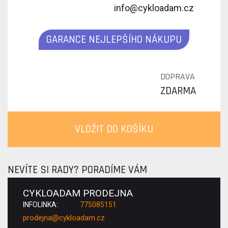
info@cykloadam.cz
GARANCE NEJLEPŠÍHO NÁKUPU
DOPRAVA
ZDARMA
VLOŽIT DO KOŠÍKU
NEVÍTE SI RADY? PORADÍME VÁM
CYKLOADAM PRODEJNA
INFOLINKA:
775085151
prodejna@cykloadam.cz