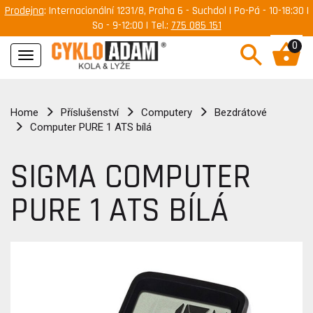
Prodejna
: Internacionální 1231/8, Praha 6 - Suchdol | Po-Pá - 10-18:30 |
So - 9-12:00 | Tel.:
775 085 151
0
Navigace
Home
Příslušenství
Computery
Bezdrátové
Computer PURE 1 ATS bílá
SIGMA COMPUTER
PURE 1 ATS BÍLÁ