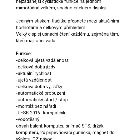
nejžádanější cyklistické funkce na jednom
mimořádně velkém, snadno čitelném displeji.
Jediným stiskem tlačítka přepnete mezi aktuálními
hodnotami a celkovým přehledem.
Velký displej usnadní čtení každému, zejména těm,
kteří mají oční vadu.
Funkce:
-celková ujetá vzdálenost
-celková doba jízdy
-aktuální rychlost
-ujetá vzdálenost
-celková doba vyjížďky
-automatické probuzení
-automatický start / stop
-montáž bez nářadí
-UFSB 2016- kompatibilní
-vodotěsný
obsah balení: komputer, snímač STS, držák
komputeru, 2x připevňovací gumička, magnet do
výpletu, CZ návod