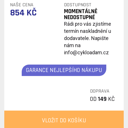
NAŠE CENA
DOSTUPNOST
854 KČ
MOMENTÁLNĚ
NEDOSTUPNÉ
Rádi pro vás zjistíme
termín naskladnění u
dodavatele. Napište
nám na
info@cykloadam.cz
GARANCE NEJLEPŠÍHO NÁKUPU
DOPRAVA
OD
149
KČ
VLOŽIT DO KOŠÍKU