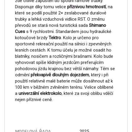
zde citlivě zapuštěn do spodní rámové trubky.
Disponuje díky tomu velice
příznivou hmotností
, na
které se podílí použité 2× zeslabované duralové
trubky a lehká vzduchová vidlice RST. O změnu
převodů se stará nová turistická sada
Shimano
Cues
s 9 rychlostmi. Standardem jsou hydraulické
kotoučové brzdy
Tektro
. Kolo je určeno pro
sportovně rekreační použití na silnici i zpevněných
lesních cestách. K tomu účelu je možné osadit ho
blatníky, nosičem a rozličnými brašnami. Kolo bude
vyhovovat spíše klidným jezdcům preferujícím
pohodovou jízdu krajinou bez větší námahy. Těm se
odmění
překvapivě dlouhým dojezdem
, který i při
použití relativně malé baterie může dosáhnout až k
100 km v běžném zvlněném terénu. Velice oblíbené
a
univerzální elektrokolo
, které za svoji oblibu vděčí
nejen příznivé ceně.
MODELOVÁ ŘADA
2025