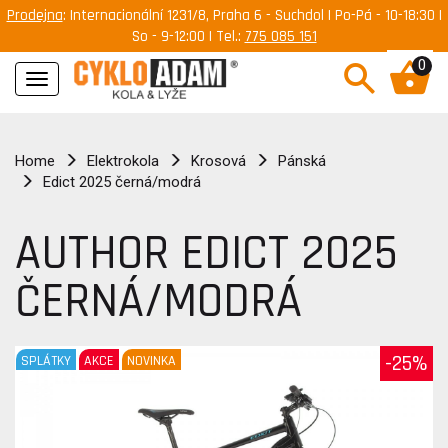
Prodejna
: Internacionální 1231/8, Praha 6 - Suchdol | Po-Pá - 10-18:30 |
So - 9-12:00 | Tel.:
775 085 151
0
Navigace
Home
Elektrokola
Krosová
Pánská
Edict 2025 černá/modrá
AUTHOR EDICT 2025
ČERNÁ/MODRÁ
-25%
SPLÁTKY
AKCE
NOVINKA