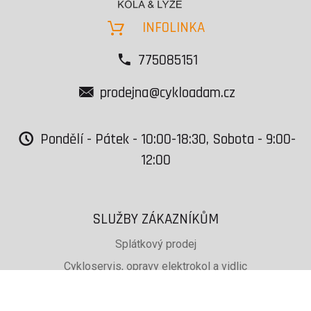
INFOLINKA
775085151
prodejna@cykloadam.cz
Pondělí - Pátek - 10:00-18:30, Sobota - 9:00-
12:00
SLUŽBY ZÁKAZNÍKŮM
Splátkový prodej
Cykloservis, opravy elektrokol a vidlic
Svařování rámů jízdních kol
PŮJČOVNA lyží, běžek a snb