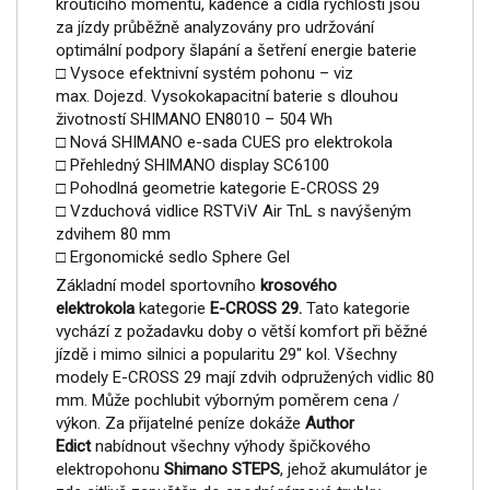
kroutícího momentu, kadence a čidla rychlosti jsou
za jízdy průběžně analyzovány pro udržování
optimální podpory šlapání a šetření energie baterie
□ Vysoce efektnivní systém pohonu – viz
max. Dojezd. Vysokokapacitní baterie s dlouhou
životností SHIMANO EN8010 – 504 Wh
□ Nová SHIMANO e-sada CUES pro elektrokola
□ Přehledný SHIMANO display SC6100
□ Pohodlná geometrie kategorie E-CROSS 29
□ Vzduchová vidlice RSTViV Air TnL s navýšeným
zdvihem 80 mm
□ Ergonomické sedlo Sphere Gel
Základní model sportovního
krosového
elektrokola
kategorie
E-CROSS 29.
Tato kategorie
vychází z požadavku doby o větší komfort při běžné
jízdě i mimo silnici a popularitu 29" kol. Všechny
modely E-CROSS 29 mají zdvih odpružených vidlic 80
mm. Může pochlubit výborným poměrem cena /
výkon. Za přijatelné peníze dokáže
Author
Edict
nabídnout všechny výhody špičkového
elektropohonu
Shimano STEPS
, jehož akumulátor je