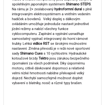
spolehlivým japonským systémem
Shimano STEPS
.
Na rámu je 2× zeslabovaný
hydroformní dural
s plně
integrovaným elektrosystémem a vnitřním vedením
hadiček a bovdenů. Velký displej s dálkovým
ovládáním umožňuje jednoduše nastavit jednotlivé
jízdní režimy a nabízí všechny funkce
cyklocomputeru. Zapínání a vypínání usnadňuje
samostatný vypínač integrovaný do horní rámové
trubky. Lehká
vidlice RST
se širokými možnostmi
nastavení. Změna převodů je v režii nové sportovní
sady
Shimano Cues
s 10 rychlostmi. Hydraulické
kotoučové brzdy
Tektro
jsou zárukou bezpečného
zpomalení za všech podmínek. Díky úspornému
motoru, citlivě dávkované dopomoci a relativně
velmi nízké hmotnosti nabídne překvapivě velký
dojezd. Nechybí samozřejmě možnost doplnit
vybavení o blatníky, nosič a různé typy brašen.