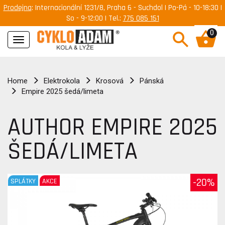
Prodejna
: Internacionální 1231/8, Praha 6 - Suchdol | Po-Pá - 10-18:30 |
So - 9-12:00 | Tel.:
775 085 151
0
Navigace
Home
Elektrokola
Krosová
Pánská
Empire 2025 šedá/limeta
AUTHOR EMPIRE 2025
ŠEDÁ/LIMETA
-20%
SPLÁTKY
AKCE