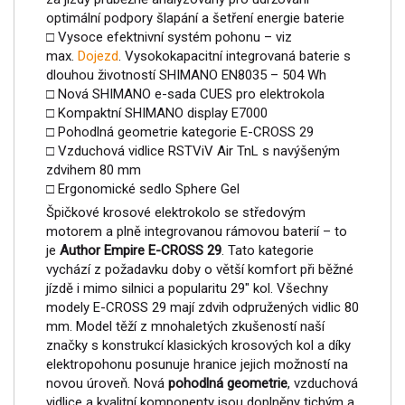
optimální podpory šlapání a šetření energie baterie
□ Vysoce efektnivní systém pohonu – viz
max.
Dojezd
. Vysokokapacitní integrovaná baterie s
dlouhou životností SHIMANO EN8035 – 504 Wh
□ Nová SHIMANO e-sada CUES pro elektrokola
□ Kompaktní SHIMANO display E7000
□ Pohodlná geometrie kategorie E-CROSS 29
□ Vzduchová vidlice RSTViV Air TnL s navýšeným
zdvihem 80 mm
□ Ergonomické sedlo Sphere Gel
Špičkové krosové elektrokolo se středovým
motorem a plně integrovanou rámovou baterií – to
je
Author Empire E-CROSS 29
. Tato kategorie
vychází z požadavku doby o větší komfort při běžné
jízdě i mimo silnici a popularitu 29" kol. Všechny
modely E-CROSS 29 mají zdvih odpružených vidlic 80
mm. Model těží z mnohaletých zkušeností naší
značky s konstrukcí klasických krosových kol a díky
elektropohonu posunuje hranice jejich možností na
novou úroveň. Nová
pohodlná geometrie
, vzduchová
vidlice a kvalitní komponenty jsou doplněny tichým a