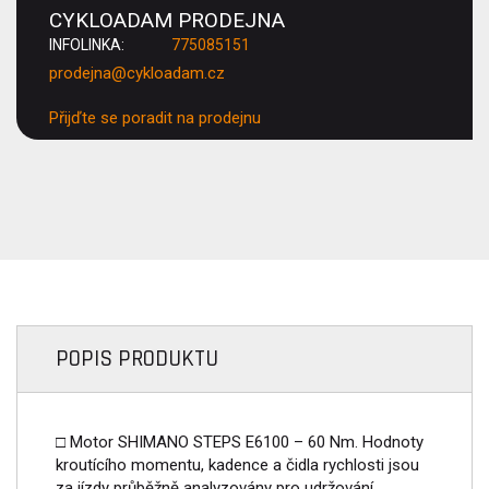
CYKLOADAM PRODEJNA
INFOLINKA:
775085151
prodejna@cykloadam.cz
Přijďte se poradit na prodejnu
POPIS PRODUKTU
□ Motor SHIMANO STEPS E6100 – 60 Nm. Hodnoty
kroutícího momentu, kadence a čidla rychlosti jsou
za jízdy průběžně analyzovány pro udržování