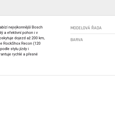
abízí nejvýkonnější Bosch
MODELOVÁ ŘADA
ý a efektivní pohon i v
oskytuje dojezd až 200 km,
BARVA
ice RockShox Recon (120
dle stylu jízdy i
antuje rychlé a přesné