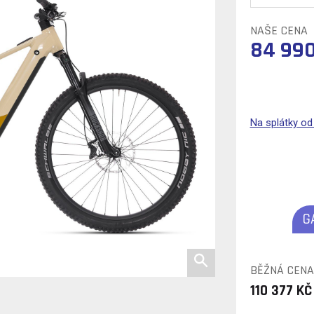
NAŠE CENA
84 990
Na splátky o
G
BĚŽNÁ CENA
110 377 KČ