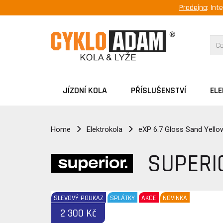
Prodejna
: Int
JÍZDNÍ KOLA
PŘÍSLUŠENSTVÍ
EL
Home
Elektrokola
eXP 6.7 Gloss Sand Yello
SUPERI
SLEVOVÝ POUKAZ
SPLÁTKY
AKCE
NOVINKA
2 300 Kč