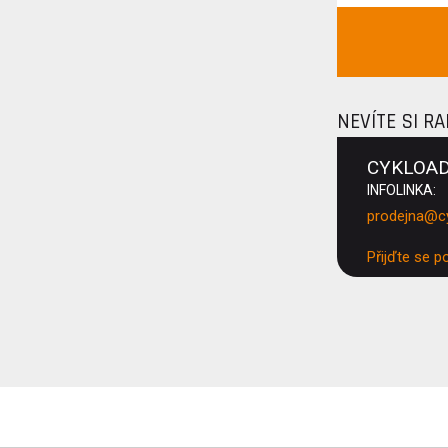
NEVÍTE SI R
CYKLOA
INFOLINKA:
prodejna@c
Přijďte se p