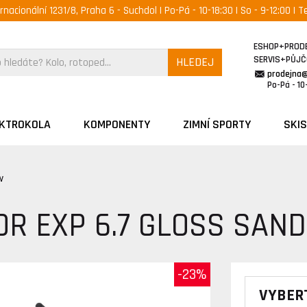
ernacionální 1231/8, Praha 6 - Suchdol | Po-Pá - 10-18:30 | So - 9-12:00 | Te
ESHOP+PROD
SERVIS+PŮJ
HLEDEJ
prodejna
Po-Pá - 10-
EKTROKOLA
KOMPONENTY
ZIMNÍ SPORTY
SKIS
w
OR EXP 6.7 GLOSS SAN
-23%
VYBER