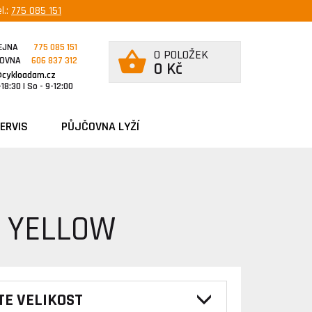
l.:
775 085 151
EJNA
775 085 151
0 POLOŽEK
ČOVNA
606 837 312
0 Kč
@cykloadam.cz
18:30 | So - 9-12:00
ERVIS
PŮJČOVNA LYŽÍ
D YELLOW
TE VELIKOST