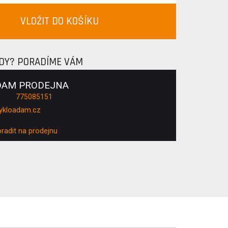
VLOŽIT DO KOŠÍKU
ADY? PORADÍME VÁM
DAM PRODEJNA
775085151
ykloadam.cz
oradit na prodejnu