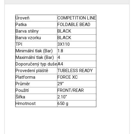
Úroveň
COMPETITION LINE
Patka
FOLDABLE BEAD
Barva stěny
BLACK
Barva vzorku
BLACK
TPI
3X110
Minimální tlak (Bar)
1.8
Maximální tlak (Bar)
4
Doporučený typ duše
A4
Provedení pláště
TUBELESS READY
Platforma
FORCE XC
Průměr
29''
Použití
FRONT/REAR
Šířka
2.10''
Hmotnost
650 g