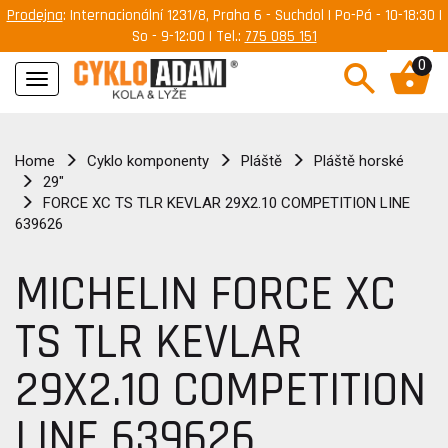
Prodejna
: Internacionální 1231/8, Praha 6 - Suchdol | Po-Pá - 10-18:30 |
So - 9-12:00 | Tel.:
775 085 151
0
Navigace
Home
Cyklo komponenty
Pláště
Pláště horské
29"
FORCE XC TS TLR KEVLAR 29X2.10 COMPETITION LINE
639626
MICHELIN FORCE XC
TS TLR KEVLAR
29X2.10 COMPETITION
LINE 639626