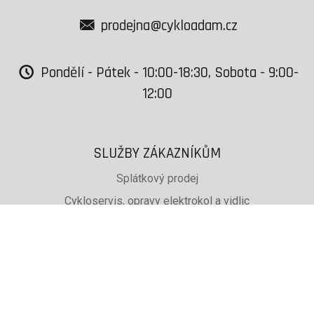
prodejna@cykloadam.cz
Pondělí - Pátek - 10:00-18:30, Sobota - 9:00-
12:00
SLUŽBY ZÁKAZNÍKŮM
Splátkový prodej
Cykloservis, opravy elektrokol a vidlic
Svařování rámů jízdních kol
PŮJČOVNA lyží, běžek a snb
SKISERVIS Montana Swiss a Wintersteiger
Dárkové poukazy