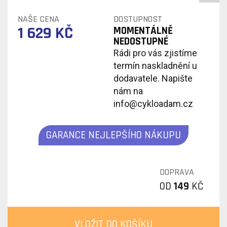
NAŠE CENA
DOSTUPNOST
1 629 KČ
MOMENTÁLNĚ
NEDOSTUPNÉ
Rádi pro vás zjistíme
termín naskladnění u
dodavatele. Napište
nám na
info@cykloadam.cz
GARANCE NEJLEPŠÍHO NÁKUPU
DOPRAVA
OD
149
KČ
VLOŽIT DO KOŠÍKU