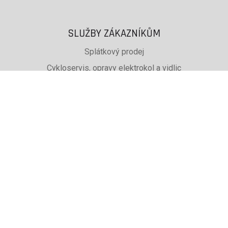
SLUŽBY ZÁKAZNÍKŮM
Splátkový prodej
Cykloservis, opravy elektrokol a vidlic
Svařování rámů jízdních kol
PŮJČOVNA lyží, běžek a snb
SKISERVIS Montana Swiss a Wintersteiger
Dárkové poukazy
UŽITEČNÉ INFORMACE
ADRESA + OTEVÍRACÍ DOBA
Doprava a platba
Obchodní podmínky eshopu
Reklamace