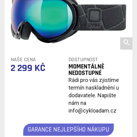
NAŠE CENA
DOSTUPNOST
2 299 KČ
MOMENTÁLNĚ
NEDOSTUPNÉ
Rádi pro vás zjistíme
termín naskladnění u
dodavatele. Napište
nám na
info@cykloadam.cz
GARANCE NEJLEPŠÍHO NÁKUPU