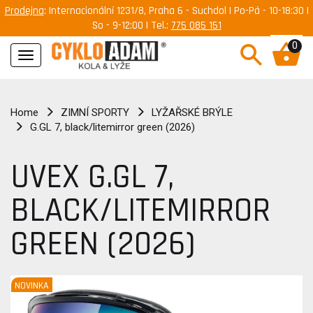
Prodejna
: Internacionální 1231/8, Praha 6 - Suchdol | Po-Pá - 10-18:30 |
So - 9-12:00 | Tel.:
775 085 151
0
Navigace
Home
ZIMNÍ SPORTY
LYŽAŘSKÉ BRÝLE
G.GL 7, black/litemirror green (2026)
UVEX G.GL 7,
BLACK/LITEMIRROR
GREEN (2026)
NOVINKA