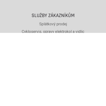
SLUŽBY ZÁKAZNÍKŮM
Splátkový prodej
Cykloservis, opravy elektrokol a vidlic
Svařování rámů jízdních kol
PŮJČOVNA lyží, běžek a snb
SKISERVIS Montana Swiss a Wintersteiger
Dárkové poukazy
UŽITEČNÉ INFORMACE
ADRESA + OTEVÍRACÍ DOBA
Doprava a platba
Obchodní podmínky eshopu
Reklamace