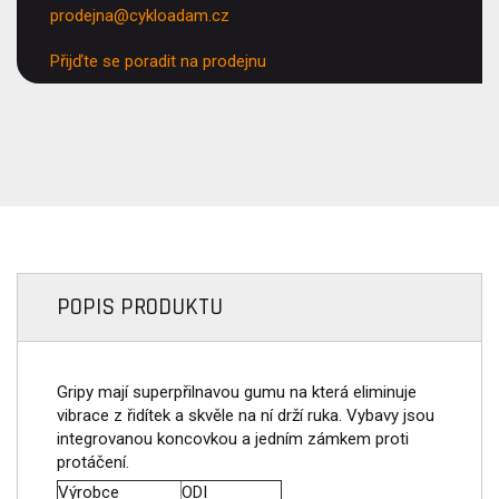
prodejna@cykloadam.cz
Přijďte se poradit na prodejnu
POPIS PRODUKTU
Gripy mají superpřilnavou gumu na která eliminuje
vibrace z řidítek a skvěle na ní drží ruka. Vybavy jsou
integrovanou koncovkou a jedním zámkem proti
protáčení.
Výrobce
ODI