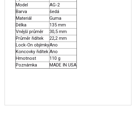
Model
AG-2
Barva
šedá
Materiál
Guma
Délka
135 mm
Vnější průměr
30,5 mm
Průměr řidítek
22,2 mm
Lock-On objímky
Ano
Koncovky řidítek
Ano
Hmotnost
110 g
Poznámka
MADE IN USA