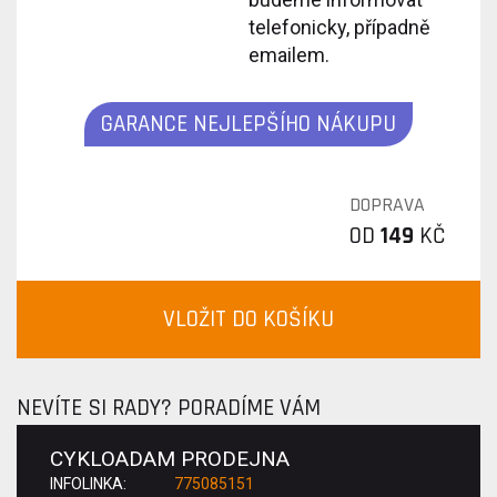
telefonicky, případně
emailem.
GARANCE NEJLEPŠÍHO NÁKUPU
DOPRAVA
OD
149
KČ
VLOŽIT DO KOŠÍKU
NEVÍTE SI RADY? PORADÍME VÁM
CYKLOADAM PRODEJNA
INFOLINKA:
775085151