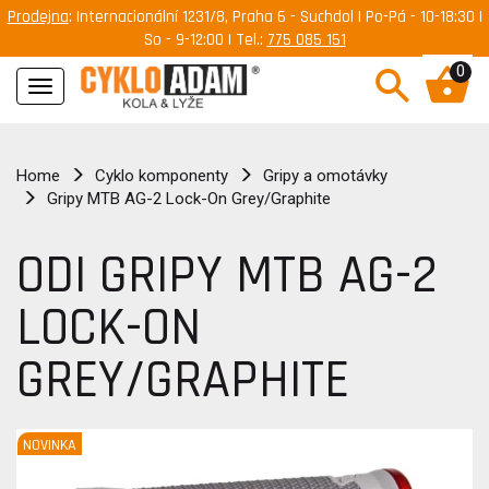
Prodejna
: Internacionální 1231/8, Praha 6 - Suchdol | Po-Pá - 10-18:30 |
So - 9-12:00 | Tel.:
775 085 151
0
Navigace
Home
Cyklo komponenty
Gripy a omotávky
Gripy MTB AG-2 Lock-On Grey/Graphite
ODI GRIPY MTB AG-2
LOCK-ON
GREY/GRAPHITE
NOVINKA