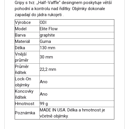
Gripy s tvz. ,,Half-Vaffle'' desingnem poskytuje větší
pohodní a kontrolu nad řidítky. Objímky dokonale
zapadají do jádra rukojeti .
Výrobce
ODI
Model
Elite Flow
Barva
graphite
Materiál
Guma
Délka
130 mm
Vnější
30 mm
průměr
Průměr
22,2 mm
řidítek
Lock-On
Ano
objímky
Koncovky
Ano
řidítek
Hmotnost
99 g
MADE IN USA. Délka a hmotnost je
Poznámka
včetně objímky.