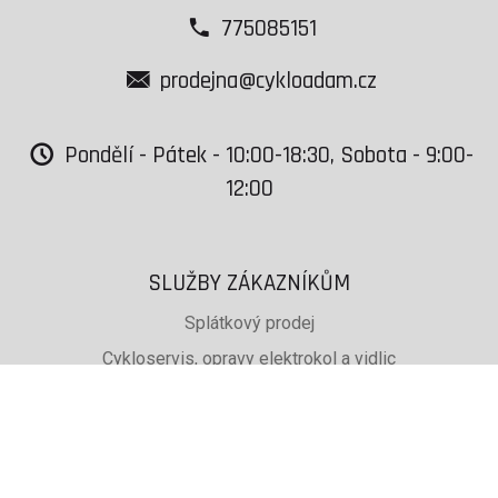
775085151
prodejna@cykloadam.cz
Pondělí - Pátek - 10:00-18:30, Sobota - 9:00-
12:00
SLUŽBY ZÁKAZNÍKŮM
Splátkový prodej
Cykloservis, opravy elektrokol a vidlic
Svařování rámů jízdních kol
PŮJČOVNA lyží, běžek a snb
SKISERVIS Montana Swiss a Wintersteiger