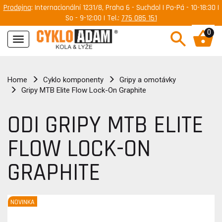
Prodejna
: Internacionální 1231/8, Praha 6 - Suchdol | Po-Pá - 10-18:30 |
So - 9-12:00 | Tel.:
775 085 151
0
Navigace
Home
Cyklo komponenty
Gripy a omotávky
Gripy MTB Elite Flow Lock-On Graphite
ODI GRIPY MTB ELITE
FLOW LOCK-ON
GRAPHITE
NOVINKA