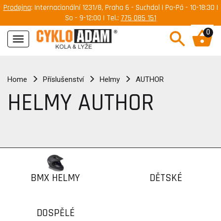
Prodejna
: Internacionální 1231/8, Praha 6 - Suchdol | Po-Pá - 10-18:30 |
So - 9-12:00 | Tel.:
775 085 151
0
Navigace
Home
Příslušenství
Helmy
AUTHOR
HELMY AUTHOR
BMX HELMY
DĚTSKÉ
DOSPĚLÉ