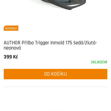
NOVINKA
AUTHOR Přilba Trigger Inmold 175 šedá/žlutá-
neonová
399 Kč
SKLADEM!
DO KOŠÍKU