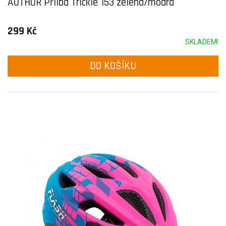
AUTHOR Přilba Trickie 153 zelená/modrá
299 Kč
SKLADEM!
DO KOŠÍKU