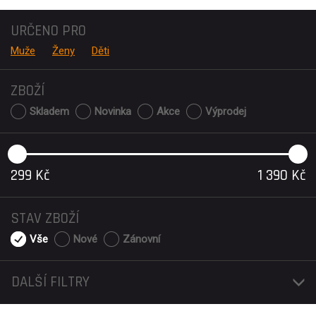
URČENO PRO
Muže
Ženy
Děti
ZBOŽÍ
Skladem
Novinka
Akce
Výprodej
299
Kč
1 390
Kč
STAV ZBOŽÍ
Vše
Nové
Zánovní
DALŠÍ FILTRY