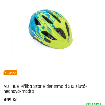
NOVINKA
AUTHOR Přilba Star Rider Inmold 213 žlutá-
neonová/modrá
499 Kč
SKLADEM!