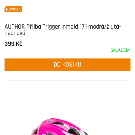
NOVINKA
AUTHOR Přilba Trigger Inmold 171 modrá/žlutá-
neonová
399 Kč
SKLADEM!
DO KOŠÍKU