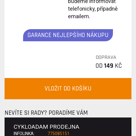
budeme informovat
telefonicky, případně
emailem.
GARANCE NEJLEPŠÍHO NÁKUPU
DOPRAVA
OD
149
KČ
VLOŽIT DO KOŠÍKU
NEVÍTE SI RADY? PORADÍME VÁM
CYKLOADAM PRODEJNA
INFOLINKA:
775085151