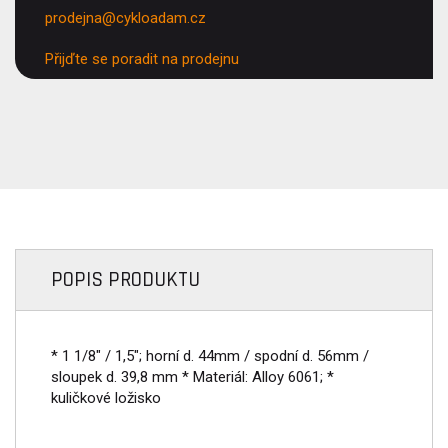
prodejna@cykloadam.cz
Přijďte se poradit na prodejnu
POPIS PRODUKTU
* 1 1/8" / 1,5"; horní d. 44mm / spodní d. 56mm /
sloupek d. 39,8 mm * Materiál: Alloy 6061; *
kuličkové ložisko