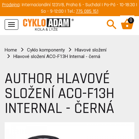
Prodejna
: Internacionální 1231/8, Praha 6 - Suchdol | Po-Pá - 10-18:30 |
So - 9-12:00 | Tel.:
775 085 151
0
Navigace
Home
Cyklo komponenty
Hlavové složení
Hlavové složení ACO-F13H Internal - černá
AUTHOR HLAVOVÉ
SLOŽENÍ ACO-F13H
INTERNAL - ČERNÁ