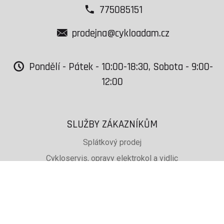
775085151
prodejna@cykloadam.cz
Pondělí - Pátek - 10:00-18:30, Sobota - 9:00-
12:00
SLUŽBY ZÁKAZNÍKŮM
Splátkový prodej
Cykloservis, opravy elektrokol a vidlic
Svařování rámů jízdních kol
PŮJČOVNA lyží, běžek a snb
SKISERVIS Montana Swiss a Wintersteiger
Dárkové poukazy