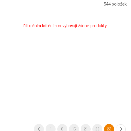
544 položek
Filtračním kritériím nevyhovují žádné produkty.
1
8
16
21
22
23