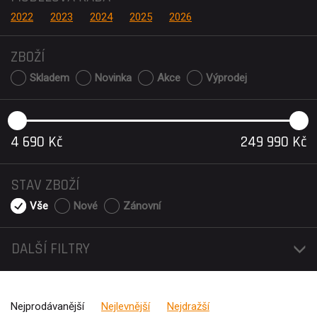
2022
2023
2024
2025
2026
ZBOŽÍ
Skladem
Novinka
Akce
Výprodej
4 690
Kč
249 990
Kč
STAV ZBOŽÍ
Vše
Nové
Zánovní
DALŠÍ FILTRY
Nejprodávanější
Nejlevnější
Nejdražší