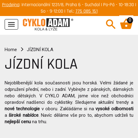
Prodejna
: Internacionální 1231/8, Praha 6 - Suchdol | Po-Pá - 10-18:30 |
So - 9-12:00 | Tel.:
775 085 151
0
Navigace
Home
JÍZDNÍ KOLA
JÍZDNÍ KOLA
Nejoblíbenější kola současnosti jsou horská. Velmi žádané je
odpružení
přední, nebo i zadní. Vybírejte z pánských, dámských
nebo dětských. V CYKLO ADAM, jsme více než obchodníci
opravdoví nadšenci do cyklistiky. Sledujeme aktuální trendy a
nové technologie
v oboru. Zakládáme si na
vysoké odbornosti
a
široké nabídce
. Navíc děláme vše pro to, abychom udrželi tu
nejlepší cenu
na trhu.