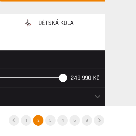
DĚTSKÁ KOLA
249 990
Kč
1
2
3
4
6
9