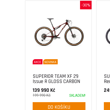
-30%
AKCE
NOVINKA
SUPERIOR TEAM XF 29
SU
Issue R GLOSS CARBON
Re
RED
Ca
139 990 Kč
24
199 990 Kč
SKLADEM!
DO KOŠÍKU