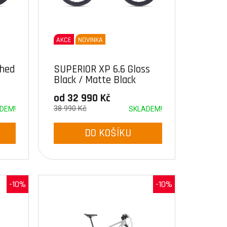
AKCE
NOVINKA
shed
SUPERIOR XP 6.6 Gloss
Black / Matte Black
od 32 990 Kč
38 990 Kč
DEM!
SKLADEM!
DO KOŠÍKU
-10%
-10%