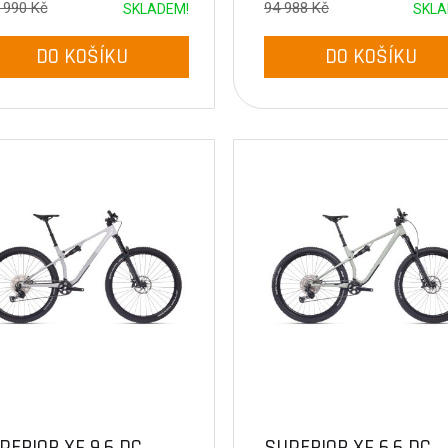
 990 Kč
94 988 Kč
SKLADEM!
SKLA
DO KOŠÍKU
DO KOŠÍKU
PERIOR XF 9.6 DC
SUPERIOR XF 6.6 DC