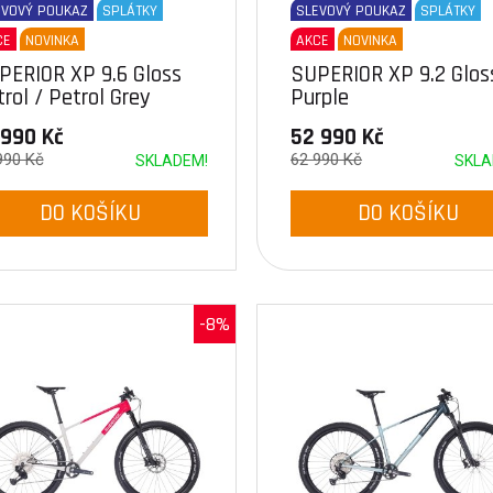
EVOVÝ POUKAZ
SPLÁTKY
SLEVOVÝ POUKAZ
SPLÁTKY
CE
NOVINKA
AKCE
NOVINKA
PERIOR XP 9.6 Gloss
SUPERIOR XP 9.2 Glos
rol / Petrol Grey
Purple
 990 Kč
52 990 Kč
990 Kč
62 990 Kč
SKLADEM!
SKLA
DO KOŠÍKU
DO KOŠÍKU
-8%