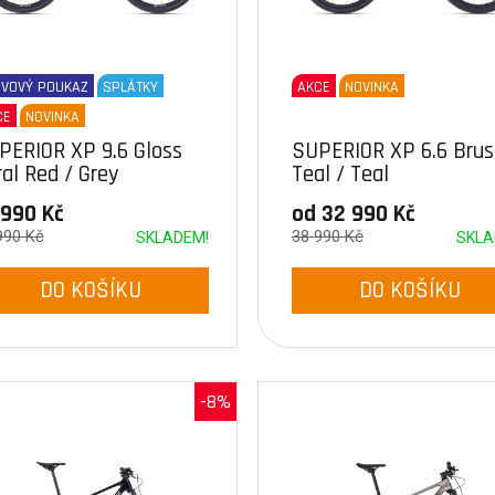
EVOVÝ POUKAZ
SPLÁTKY
AKCE
NOVINKA
CE
NOVINKA
PERIOR XP 9.6 Gloss
SUPERIOR XP 6.6 Bru
al Red / Grey
Teal / Teal
 990 Kč
od 32 990 Kč
990 Kč
38 990 Kč
SKLADEM!
SKLA
DO KOŠÍKU
DO KOŠÍKU
-8%