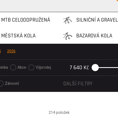
MTB CELOODPRUŽENÁ
SILNIČNÍ A GRAVEL
MĚSTSKÁ KOLA
BAZAROVÁ KOLA
KOLA
5
2026
7 640
Kč
vinka
Akce
Výprodej
DALŠÍ FILTRY
Zánovní
214 položek