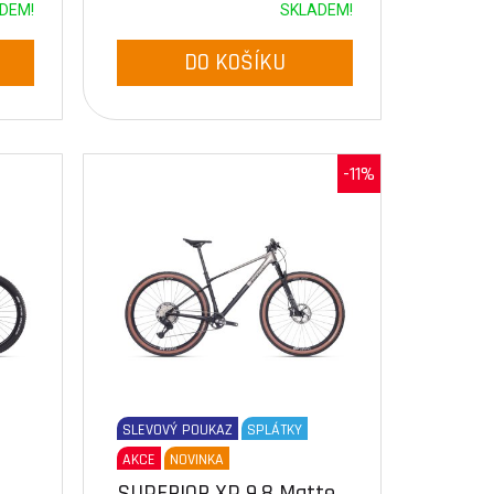
DEM!
SKLADEM!
DO KOŠÍKU
-11%
SLEVOVÝ POUKAZ
SPLÁTKY
AKCE
NOVINKA
SUPERIOR XP 9.8 Matte