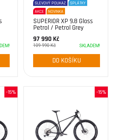
SLEVOVÝ POUKAZ
SPLÁTKY
AKCE
NOVINKA
s
SUPERIOR XP 9.8 Gloss
Petrol / Petrol Grey
97 990 Kč
109 990 Kč
DEM!
SKLADEM!
DO KOŠÍKU
-15%
-15%