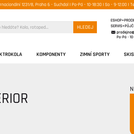
ernacionální 1231/8, Praha 6 - Suchdol | Po-Pá - 10-18:30 | So - 9-12:00 | Te
ESHOP+PROD
SERVIS+PŮJ
HLEDEJ
prodejna
Po-Pá - 10-
EKTROKOLA
KOMPONENTY
ZIMNÍ SPORTY
SKIS
N
ERIOR