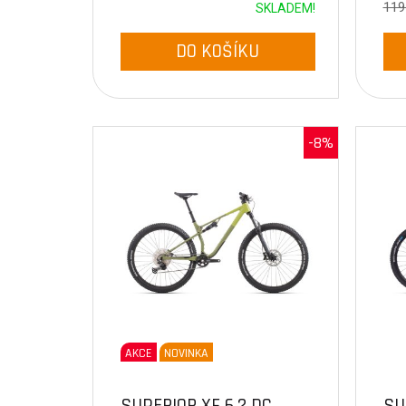
119
SKLADEM!
DO KOŠÍKU
-8%
AKCE
NOVINKA
SUPERIOR XF 6.2 DC
SU