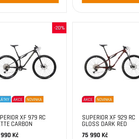
-20%
LÁTKY
AKCE
NOVINKA
AKCE
NOVINKA
PERIOR XF 979 RC
SUPERIOR XF 929 RC
TTE CARBON
GLOSS DARK RED
 990 Kč
75 990 Kč