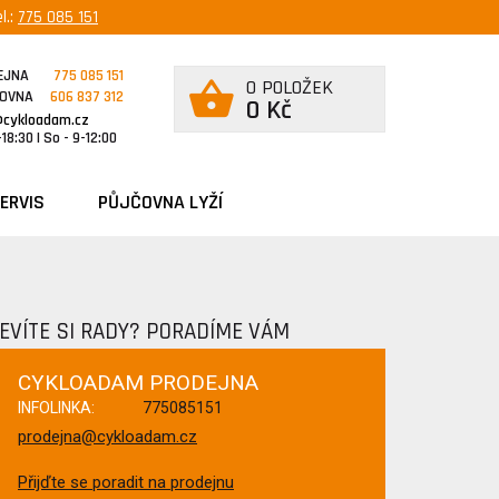
l.:
775 085 151
EJNA
775 085 151
0 POLOŽEK
ČOVNA
606 837 312
0 Kč
@cykloadam.cz
18:30 | So - 9-12:00
ERVIS
PŮJČOVNA LYŽÍ
EVÍTE SI RADY? PORADÍME VÁM
CYKLOADAM PRODEJNA
INFOLINKA:
775085151
prodejna@cykloadam.cz
Přijďte se poradit na prodejnu