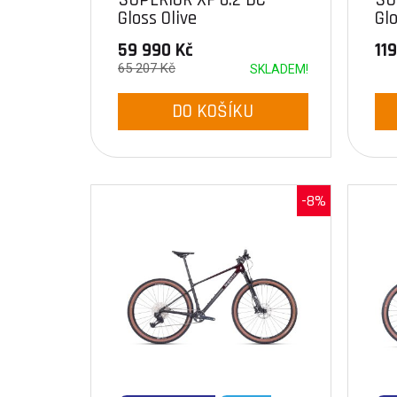
Gloss Olive
Glo
59 990 Kč
11
65 207 Kč
SKLADEM!
DO KOŠÍKU
-8%