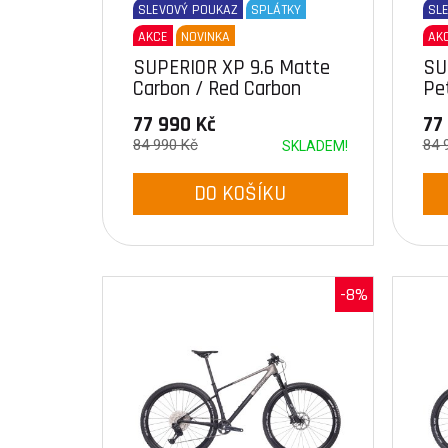
SLEVOVÝ POUKAZ
SPLÁTKY
SL
AKCE
NOVINKA
AK
SUPERIOR XP 9.6 Matte
SU
Carbon / Red Carbon
Pet
77 990 Kč
77
84 990 Kč
84 
SKLADEM!
DO KOŠÍKU
-8%