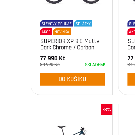
SLEVOVÝ POUKAZ
SPLÁTKY
SL
AKCE
NOVINKA
AK
SUPERIOR XP 9.6 Matte
SU
Dark Chrome / Carbon
Cor
77 990 Kč
77
84 990 Kč
84 
SKLADEM!
DO KOŠÍKU
-8%