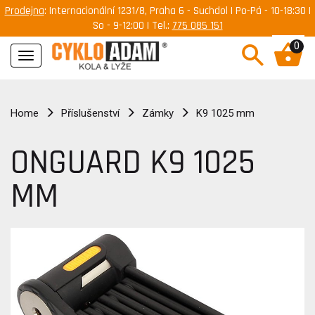
Prodejna
: Internacionální 1231/8, Praha 6 - Suchdol | Po-Pá - 10-18:30 |
So - 9-12:00 | Tel.:
775 085 151
0
Navigace
Home
Příslušenství
Zámky
K9 1025 mm
ONGUARD K9 1025
MM