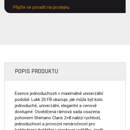
Přijďte se poradit na prodejnu
POPIS PRODUKTU
Esence jednoduchosti v maximálně univerzální
podobě. Lukk 20 FB ukazuje, jak může být kolo
jednoduché, univerzální, elegantní a cenově
dostupné. Osvědčená rámová sada osazena
pohonem Shimano Claris 2×8 nabízí rychlost,
jednoduchost a provozní nenáročnost pro
každodenní dojíždění i sportovní vyjížďky. Jestli