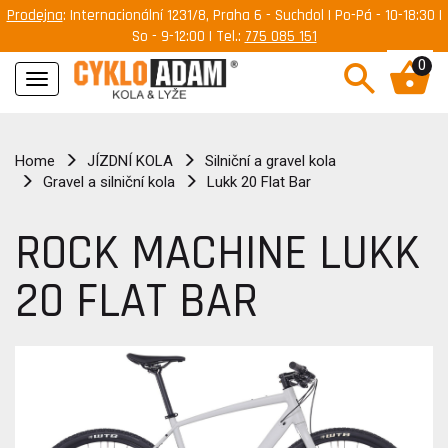
Prodejna
: Internacionální 1231/8, Praha 6 - Suchdol | Po-Pá - 10-18:30 |
So - 9-12:00 | Tel.:
775 085 151
0
Navigace
Home
JÍZDNÍ KOLA
Silniční a gravel kola
Gravel a silniční kola
Lukk 20 Flat Bar
ROCK MACHINE LUKK
20 FLAT BAR