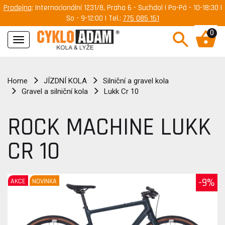
Prodejna
: Internacionální 1231/8, Praha 6 - Suchdol | Po-Pá - 10-18:30 |
So - 9-12:00 | Tel.:
775 085 151
0
Navigace
Home
JÍZDNÍ KOLA
Silniční a gravel kola
Gravel a silniční kola
Lukk Cr 10
ROCK MACHINE LUKK
CR 10
-9%
AKCE
NOVINKA