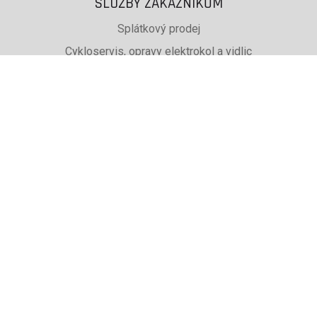
SLUŽBY ZÁKAZNÍKŮM
Splátkový prodej
Cykloservis, opravy elektrokol a vidlic
Svařování rámů jízdních kol
PŮJČOVNA lyží, běžek a snb
SKISERVIS Montana Swiss a Wintersteiger
Dárkové poukazy
UŽITEČNÉ INFORMACE
ADRESA + OTEVÍRACÍ DOBA
Doprava a platba
Obchodní podmínky eshopu
Reklamace
Výběr podle značky, které prodáváme
Zaměstnaní v Cykloadam