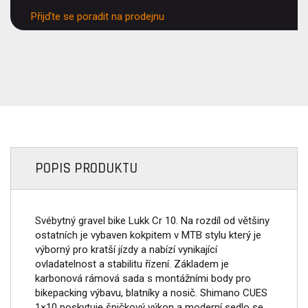
Přijďte se poradit na prodejnu
POPIS PRODUKTU
Svébytný gravel bike Lukk Cr 10. Na rozdíl od většiny
ostatních je vybaven kokpitem v MTB stylu který je
výborný pro kratší jízdy a nabízí vynikající
ovladatelnost a stabilitu řízení. Základem je
karbonová rámová sada s montážními body pro
bikepacking výbavu, blatníky a nosič. Shimano CUES
1×10 poskytuje špičkový výkon a moderní sedlo se