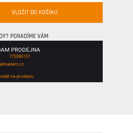
VLOŽIT DO KOŠÍKU
ADY? PORADÍME VÁM
DAM PRODEJNA
775085151
ykloadam.cz
oradit na prodejnu