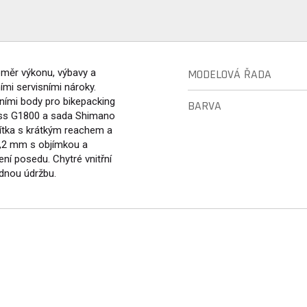
poměr výkonu, výbavy a
MODELOVÁ ŘADA
mi servisními nároky.
ími body pro bikepacking
BARVA
wiss G1800 a sada Shimano
dítka s krátkým reachem a
7,2 mm s objímkou a
ní posedu. Chytré vnitřní
adnou údržbu.