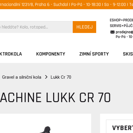
ernacionální 1231/8, Praha 6 - Suchdol | Po-Pá - 10-18:30 | So - 9-12:00 | Te
ESHOP+PROD
SERVIS+PŮJ
HLEDEJ
prodejna
Po-Pá - 10-
EKTROKOLA
KOMPONENTY
ZIMNÍ SPORTY
SKIS
Gravel a silniční kola
Lukk Cr 70
ACHINE LUKK CR 70
VYBER