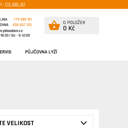
l.:
775 085 151
EJNA
775 085 151
0 POLOŽEK
ČOVNA
606 837 312
0 Kč
@cykloadam.cz
18:30 | So - 9-12:00
ERVIS
PŮJČOVNA LYŽÍ
TE VELIKOST