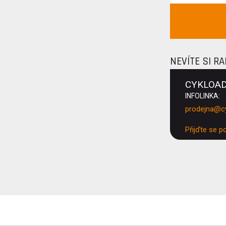
NEVÍTE SI R
CYKLOA
INFOLINKA:
prodejna@c
Přijďte se p