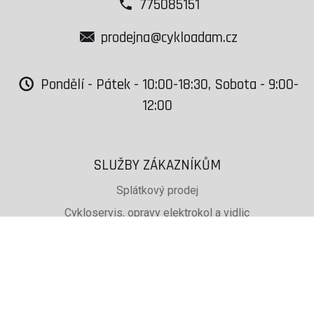
775085151
prodejna@cykloadam.cz
Pondělí - Pátek - 10:00-18:30, Sobota - 9:00-
12:00
SLUŽBY ZÁKAZNÍKŮM
Splátkový prodej
Cykloservis, opravy elektrokol a vidlic
Svařování rámů jízdních kol
PŮJČOVNA lyží, běžek a snb
SKISERVIS Montana Swiss a Wintersteiger
Dárkové poukazy