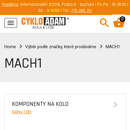
Prodejna
: Internacionální 1231/8, Praha 6 - Suchdol | Po-Pá - 10-18:30 |
So - 9-12:00 | Tel.:
775 085 151
0
Navigace
Home
Výběr podle značky, které prodáváme
MACH1
MACH1
KOMPONENTY NA KOLO
Ráfky (28)