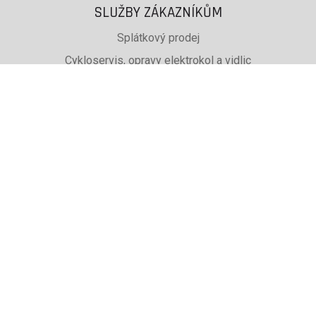
SLUŽBY ZÁKAZNÍKŮM
Splátkový prodej
Cykloservis, opravy elektrokol a vidlic
Svařování rámů jízdních kol
PŮJČOVNA lyží, běžek a snb
SKISERVIS Montana Swiss a Wintersteiger
Dárkové poukazy
UŽITEČNÉ INFORMACE
ADRESA + OTEVÍRACÍ DOBA
Doprava a platba
Obchodní podmínky eshopu
Reklamace
Výběr podle značky, které prodáváme