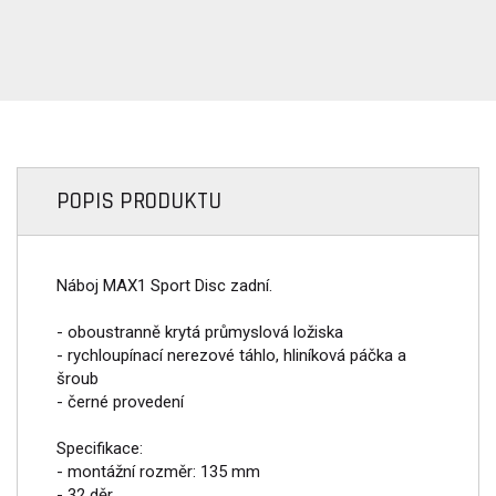
POPIS PRODUKTU
Náboj MAX1 Sport Disc zadní.
- oboustranně krytá průmyslová ložiska
- rychloupínací nerezové táhlo, hliníková páčka a
šroub
- černé provedení
Specifikace:
- montážní rozměr: 135 mm
- 32 děr