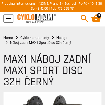
Prodejna
: Internacionální 1231/8, Praha 6 - Suchdol | Po-Pá - 10-18:30 |
So - 9-12:00 | Tel.:
775 085 151
0
Navigace
Home
Cyklo komponenty
Náboje
Náboj zadní MAX1 Sport Disc 32h černý
MAX1 NÁBOJ ZADNÍ
MAX1 SPORT DISC
32H ČERNÝ