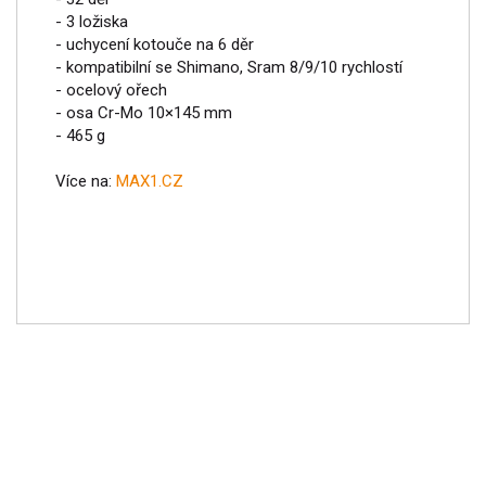
- 3 ložiska
- uchycení kotouče na 6 děr
- kompatibilní se Shimano, Sram 8/9/10 rychlostí
- ocelový ořech
- osa Cr-Mo 10×145 mm
- 465 g
Více na:
MAX1.CZ