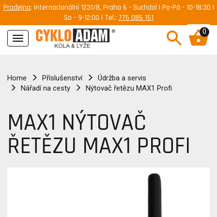
Prodejna
: Internacionální 1231/8, Praha 6 - Suchdol | Po-Pá - 10-18:30 |
So - 9-12:00 | Tel.:
775 085 151
0
Navigace
Home
Příslušenství
Údržba a servis
Nářadí na cesty
Nýtovač řetězu MAX1 Profi
MAX1 NÝTOVAČ
ŘETĚZU MAX1 PROFI