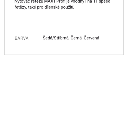
Nýtovač řetězů MAX1 Profi je vhodný i na 11 speed
řetězy, také pro dílenské použití.
BARVA
Šedá/Stříbrná, Černá, Červená