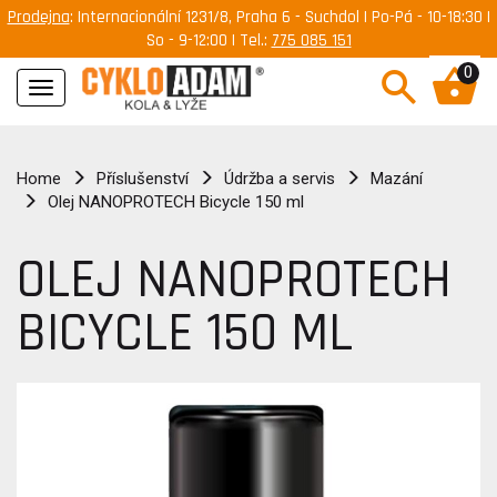
Prodejna
: Internacionální 1231/8, Praha 6 - Suchdol | Po-Pá - 10-18:30 |
So - 9-12:00 | Tel.:
775 085 151
0
Navigace
Home
Příslušenství
Údržba a servis
Mazání
Olej NANOPROTECH Bicycle 150 ml
OLEJ NANOPROTECH
BICYCLE 150 ML