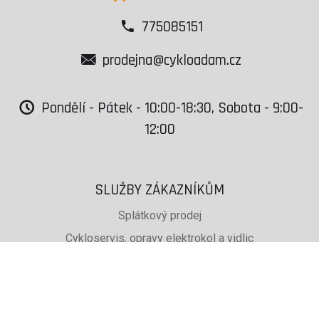
775085151
prodejna@cykloadam.cz
Pondělí - Pátek - 10:00-18:30, Sobota - 9:00-
12:00
SLUŽBY ZÁKAZNÍKŮM
Splátkový prodej
Cykloservis, opravy elektrokol a vidlic
Svařování rámů jízdních kol
PŮJČOVNA lyží, běžek a snb
SKISERVIS Montana Swiss a Wintersteiger