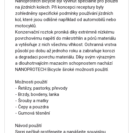
Nanoprotech Bicycle byl vyvinut speciálně pro použití
na jízdních kolech. Při koncepci receptury byly
zohledněny specifické podmínky používání jízdních
kol, které jsou odlišné například od automobilů nebo
motocyklů.
Konzervační roztok proniká díky extrémně nízkému
povrchovému napětí do mikrotrhlin a pórů materiálu
a vytěsňuje z nich všechnu vlhkost. Ochranná vrstva
působí po dobu až jednoho roku a zabraňuje korozi
a degradaci povrchu materiálu. Díky svým výrazným
a dlouhotrvajícím mazacím schopnostem nachází
NANOPROTECH Bicycle široké možnosti použití.
Možnosti použití
- Řetězy, pastorky, převody
- Brzdy, bovdeny, lanka
- Šrouby a matky
- Čepy a pouzdra
- Gumová těsnění
Návod použití
Sprej pečlivě protřepejte a nanášejte souvislou