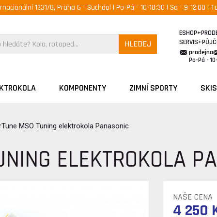
ernacionální 1231/8, Praha 6 - Suchdol | Po-Pá - 10-18:30 | So - 9-12:00 | Te
ESHOP+PROD
SERVIS+PŮJ
HLEDEJ
prodejna
Po-Pá - 10-
EKTROKOLA
KOMPONENTY
ZIMNÍ SPORTY
SKIS
rTune MSO Tuning elektrokola Panasonic
UNING ELEKTROKOLA P
NAŠE CENA
4 250 