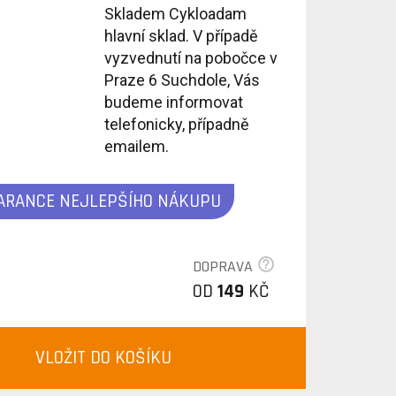
Skladem Cykloadam
hlavní sklad. V případě
vyzvednutí na pobočce v
Praze 6 Suchdole, Vás
budeme informovat
telefonicky, případně
emailem.
ARANCE NEJLEPŠÍHO NÁKUPU
DOPRAVA
OD
149
KČ
VLOŽIT DO KOŠÍKU