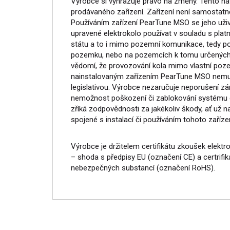
Výrobce si vyhrazuje právo na změny. Tento ná
prodávaného zařízení. Zařízení není samostat
Používáním zařízení PearTune MSO se jeho uživ
upravené elektrokolo používat v souladu s plat
státu a to i mimo pozemní komunikace, tedy p
pozemku, nebo na pozemcích k tomu určených. 
vědomí, že provozování kola mimo vlastní poz
nainstalovaným zařízením PearTune MSO nemus
legislativou. Výrobce nezaručuje neporušení zár
nemožnost poškození či zablokování systému e
zříká zodpovědnosti za jakékoliv škody, ať už na
spojené s instalací či používáním tohoto zařízen
Výrobce je držitelem certifikátu zkoušek elektr
– shoda s předpisy EU (označení CE) a certrifiká
nebezpečných substancí (označení RoHS).