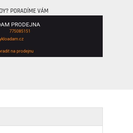
ADY? PORADÍME VÁM
DAM PRODEJNA
775085151
ykloadam.cz
oradit na prodejnu