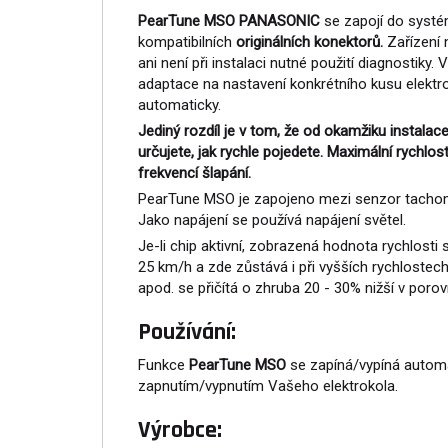
PearTune MSO PANASONIC
se zapojí do systé
kompatibilních
originálních konektorů.
Zařízení 
ani není při instalaci nutné použití diagnostiky.
adaptace na nastavení konkrétního kusu elektro
automaticky.
Jediný rozdíl je v tom, že od okamžiku instalace
určujete, jak rychle pojedete. Maximální rychlost
frekvencí šlapání.
PearTune MSO je zapojeno mezi senzor tachom
Jako napájení se používá napájení světel.
Je-li chip aktivní, zobrazená hodnota rychlosti
25 km/h a zde zůstává i při vyšších rychlostech
apod. se přičítá o zhruba 20 - 30% nižší v poro
Používání:
Funkce
PearTune MSO
se zapíná/vypíná autom
zapnutím/vypnutím Vašeho elektrokola.
Výrobce: