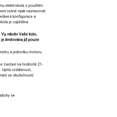
mu elektrokola s použitím
není nutné nijak nastavovat
 Veškerá konfigurace a
kola je zajištěna
 Vy, nikoliv Vaše kolo,
 je limitována již pouze
etru a jednotku motoru.
 se zastaví na hodnotě 21-
. Ujetá vzdálenost,
vnání se skutečností.
aticky se