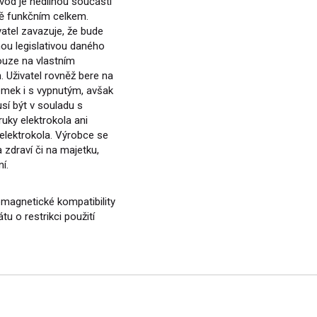
vod je nedílnou součástí
ně funkčním celkem.
atel zavazuje, že bude
nou legislativou daného
ouze na vlastním
Uživatel rovněž bere na
emek i s vypnutým, avšak
í být v souladu s
uky elektrokola ani
lektrokola. Výrobce se
 zdraví či na majetku,
í.
omagnetické kompatibility
tu o restrikci použití