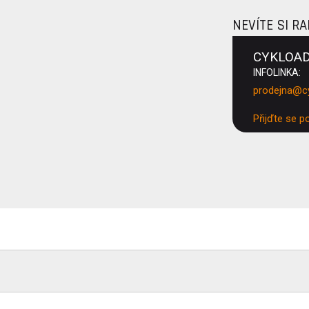
NEVÍTE SI R
CYKLOA
INFOLINKA:
prodejna@c
Přijďte se p