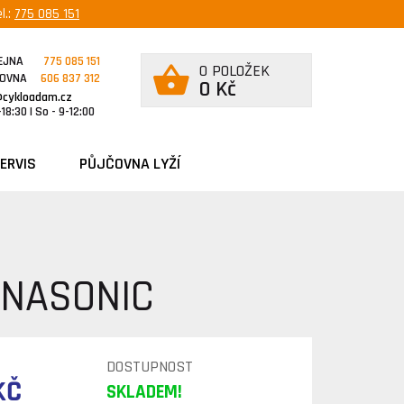
l.:
775 085 151
EJNA
775 085 151
0 POLOŽEK
ČOVNA
606 837 312
0 Kč
@cykloadam.cz
18:30 | So - 9-12:00
ERVIS
PŮJČOVNA LYŽÍ
ANASONIC
DOSTUPNOST
KČ
SKLADEM!