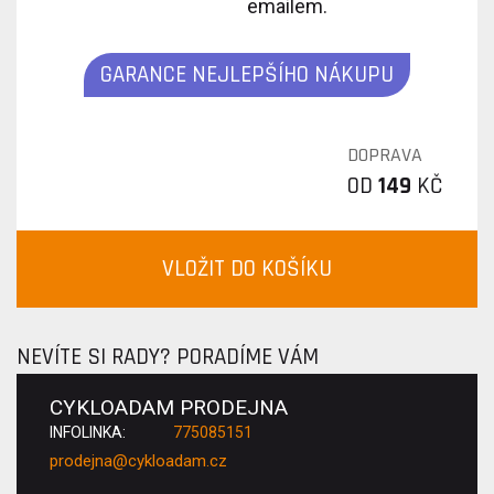
emailem.
GARANCE NEJLEPŠÍHO NÁKUPU
DOPRAVA
OD
149
KČ
VLOŽIT DO KOŠÍKU
NEVÍTE SI RADY? PORADÍME VÁM
CYKLOADAM PRODEJNA
INFOLINKA:
775085151
prodejna@cykloadam.cz