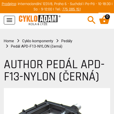
Prodejna
: Internacionální 1231/8, Praha 6 - Suchdol | Po-Pá - 10-18:30 |
So - 9-12:00 | Tel.:
775 085 151
0
Navigace
Home
Cyklo komponenty
Pedály
Pedál APD-F13-NYLON (černá)
AUTHOR PEDÁL APD-
F13-NYLON (ČERNÁ)