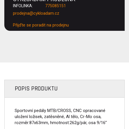
INFOLINKA:
775085151
prodejna@cykloadam.cz
Přijďte se poradit na prodejnu
POPIS PRODUKTU
Sportovní pedály MTB/CROSS, CNC opracované
uložení ložisek, zatěsněné, Al tělo, Cr-Mo osa,
rozměr:87x63mm, hmotnost:262g/pár, osa 9/16”