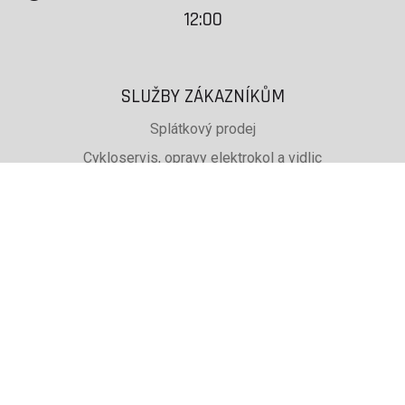
12:00
SLUŽBY ZÁKAZNÍKŮM
Splátkový prodej
Cykloservis, opravy elektrokol a vidlic
Svařování rámů jízdních kol
PŮJČOVNA lyží, běžek a snb
SKISERVIS Montana Swiss a Wintersteiger
Dárkové poukazy
UŽITEČNÉ INFORMACE
ADRESA + OTEVÍRACÍ DOBA
Doprava a platba