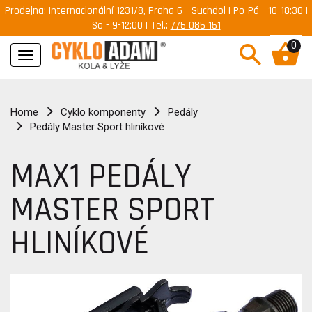
Prodejna
: Internacionální 1231/8, Praha 6 - Suchdol | Po-Pá - 10-18:30 |
So - 9-12:00 | Tel.:
775 085 151
0
Navigace
Home
Cyklo komponenty
Pedály
Pedály Master Sport hliníkové
MAX1 PEDÁLY
MASTER SPORT
HLINÍKOVÉ