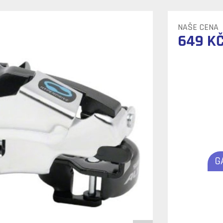
NAŠE CENA
649 K
G