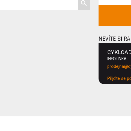
NEVÍTE SI R
CYKLOA
INFOLINKA:
prodejna@c
Přijďte se p