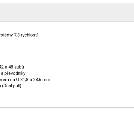
ystémy 7,8 rychlostí
42 a 48 zubů
y a převodníky
érem na O 31,8 a 28,6 mm
 (Dual pull)