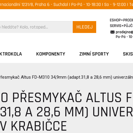
ernacionální 1231/8, Praha 6 - Suchdol | Po-Pá - 10-18:30 | So - 9-12:00 | Te
ESHOP+PROD
SERVIS+PŮJ
HLEDEJ
prodejna
Po-Pá - 10-
EKTROKOLA
KOMPONENTY
ZIMNÍ SPORTY
SKIS
řesmykač Altus FD-M310 34,9mm (adapt.31,8 a 28,6 mm) univerzální
O PŘESMYKAČ ALTUS F
31,8 A 28,6 MM) UNIVE
 V KRABIČCE