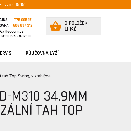
l.:
775 085 151
EJNA
775 085 151
0 POLOŽEK
ČOVNA
606 837 312
0 Kč
@cykloadam.cz
18:30 | So - 9-12:00
ERVIS
PŮJČOVNA LYŽÍ
 tah Top Swing, v krabičce
D-M310 34,9MM
RZÁLNÍ TAH TOP