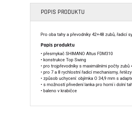
POPIS PRODUKTU
Pro oba tahy a převodníky 42+48 zubů, řadicí s
Popis produktu
• přesmykač SHIMANO Altus FDM310
• konstrukce Top Swing
• pro trojpřevodníky s maximálními počty zubů 
• pro 7 a 8 rychlostní řadicí mechanismy, řetěz
• způsob uchycení: objímka O 34,9 mm s adapt
• s možností přivedení lanka pro horní i dolní tah
• baleno v krabičce