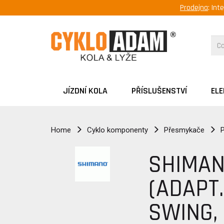
Prodejna
: Int
JÍZDNÍ KOLA
PŘÍSLUŠENSTVÍ
EL
Home
Cyklo komponenty
Přesmykače
P
SHIMAN
(ADAPT.
SWING,