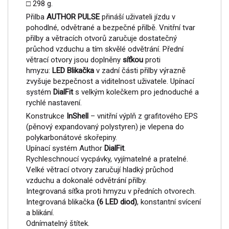
□ 298 g.
Přilba
AUTHOR PULSE
přináší uživateli jízdu v
pohodlné, odvětrané a bezpečné přilbě. Vnitřní tvar
přilby a větracích otvorů zaručuje dostatečný
průchod vzduchu a tím skvělé odvětrání. Přední
větrací otvory jsou doplněny
síťkou
proti
hmyzu:
LED Blikačka
v zadní části přilby výrazně
zvyšuje bezpečnost a viditelnost uživatele. Upínací
systém
DialFit
s velkým kolečkem pro jednoduché a
rychlé nastavení.
Konstrukce
InShell
– vnitřní výplň z grafitového EPS
(pěnový expandovaný polystyren) je vlepena do
polykarbonátové skořepiny.
Upínací systém Author
DialFit
.
Rychleschnoucí vycpávky, vyjímatelné a pratelné.
Velké větrací otvory zaručují hladký průchod
vzduchu a dokonalé odvětrání přilby.
Integrovaná síťka proti hmyzu v předních otvorech.
Integrovaná blikačka
(6 LED diod)
, konstantní svícení
a blikání.
Odnímatelný štítek.