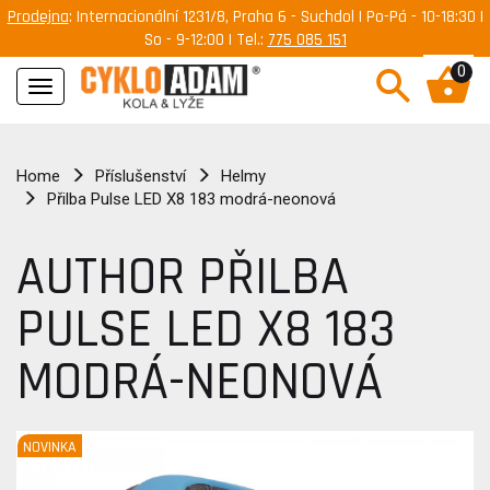
Prodejna
: Internacionální 1231/8, Praha 6 - Suchdol | Po-Pá - 10-18:30 |
So - 9-12:00 | Tel.:
775 085 151
0
Navigace
Home
Příslušenství
Helmy
Přilba Pulse LED X8 183 modrá-neonová
AUTHOR PŘILBA
PULSE LED X8 183
MODRÁ-NEONOVÁ
NOVINKA