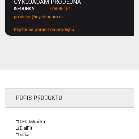
CYKLOADAM PRODEJNA
INFOLINKA:
775085151
prodejna@cykloadam.cz
Přijďte se poradit na prodejnu
POPIS PRODUKTU
□ LED blikačka
□ DialFIt
□ síťka