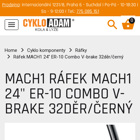
Prodejna
: Internacionální 1231/8, Praha 6 - Suchdol | Po-Pá - 10-18:30 |
So - 9-12:00 | Tel.:
775 085 151
0
Navigace
Home
Cyklo komponenty
Ráfky
Ráfek MACH1 24" ER-10 Combo V-brake 32děr/černý
MACH1 RÁFEK MACH1
24" ER-10 COMBO V-
BRAKE 32DĚR/ČERNÝ