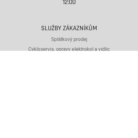
12:00
SLUŽBY ZÁKAZNÍKŮM
Splátkový prodej
Cykloservis, opravy elektrokol a vidlic
Svařování rámů jízdních kol
PŮJČOVNA lyží, běžek a snb
SKISERVIS Montana Swiss a Wintersteiger
Dárkové poukazy
UŽITEČNÉ INFORMACE
ADRESA + OTEVÍRACÍ DOBA
Doprava a platba
Obchodní podmínky eshopu