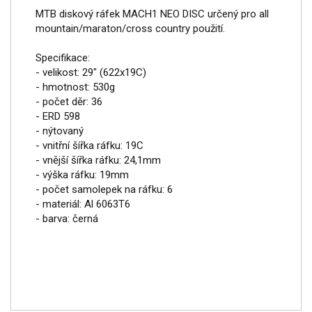
MTB diskový ráfek MACH1 NEO DISC určený pro all
mountain/maraton/cross country použití.
Specifikace:
- velikost: 29" (622x19C)
- hmotnost: 530g
- počet děr: 36
- ERD 598
- nýtovaný
- vnitřní šířka ráfku: 19C
- vnější šířka ráfku: 24,1mm
- výška ráfku: 19mm
- počet samolepek na ráfku: 6
- materiál: Al 6063T6
- barva: černá