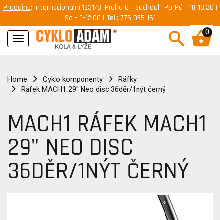
Prodejna
: Internacionální 1231/8, Praha 6 - Suchdol | Po-Pá - 10-18:30 |
So - 9-12:00 | Tel.:
775 085 151
0
Navigace
Home
Cyklo komponenty
Ráfky
Ráfek MACH1 29" Neo disc 36děr/1nýt černý
MACH1 RÁFEK MACH1
29" NEO DISC
36DĚR/1NÝT ČERNÝ