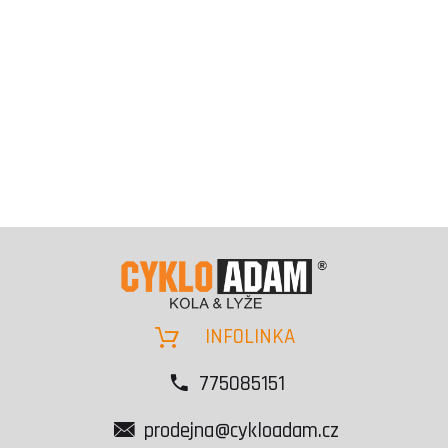
INFOLINKA
775085151
prodejna@cykloadam.cz