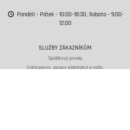
Pondělí - Pátek - 10:00-18:30, Sobota - 9:00-
12:00
SLUŽBY ZÁKAZNÍKŮM
Splátkový prodej
Cykloservis, opravy elektrokol a vidlic
Svařování rámů jízdních kol
PŮJČOVNA lyží, běžek a snb
SKISERVIS Montana Swiss a Wintersteiger
Dárkové poukazy
UŽITEČNÉ INFORMACE
ADRESA + OTEVÍRACÍ DOBA