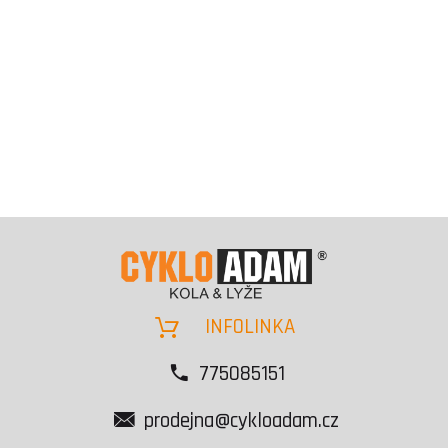
INFOLINKA
775085151
prodejna@cykloadam.cz