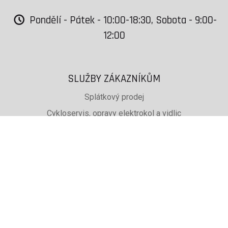
Pondělí - Pátek - 10:00-18:30, Sobota - 9:00-
12:00
SLUŽBY ZÁKAZNÍKŮM
Splátkový prodej
Cykloservis, opravy elektrokol a vidlic
Svařování rámů jízdních kol
PŮJČOVNA lyží, běžek a snb
SKISERVIS Montana Swiss a Wintersteiger
Dárkové poukazy
UŽITEČNÉ INFORMACE
ADRESA + OTEVÍRACÍ DOBA