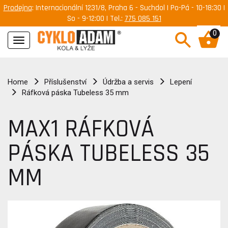
Prodejna
: Internacionální 1231/8, Praha 6 - Suchdol | Po-Pá - 10-18:30 |
So - 9-12:00 | Tel.:
775 085 151
0
Navigace
Home
Příslušenství
Údržba a servis
Lepení
Ráfková páska Tubeless 35 mm
MAX1 RÁFKOVÁ
PÁSKA TUBELESS 35
MM