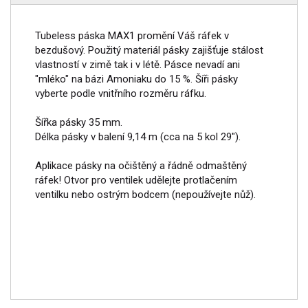
Tubeless páska MAX1 promění Váš ráfek v
bezdušový. Použitý materiál pásky zajišťuje stálost
vlastností v zimě tak i v létě. Pásce nevadí ani
"mléko" na bázi Amoniaku do 15 %. Šíři pásky
vyberte podle vnitřního rozměru ráfku.
Šířka pásky 35 mm.
Délka pásky v balení 9,14 m (cca na 5 kol 29").
Aplikace pásky na očištěný a řádně odmaštěný
ráfek! Otvor pro ventilek udělejte protlačením
ventilku nebo ostrým bodcem (nepoužívejte nůž).