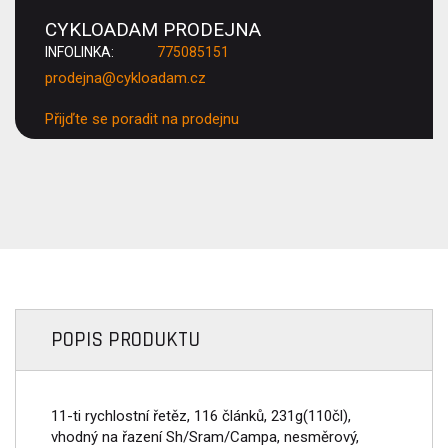
CYKLOADAM PRODEJNA
INFOLINKA:
775085151
prodejna@cykloadam.cz
Přijďte se poradit na prodejnu
POPIS PRODUKTU
11-ti rychlostní řetěz, 116 článků, 231g(110čl),
vhodný na řazení Sh/Sram/Campa, nesměrový,