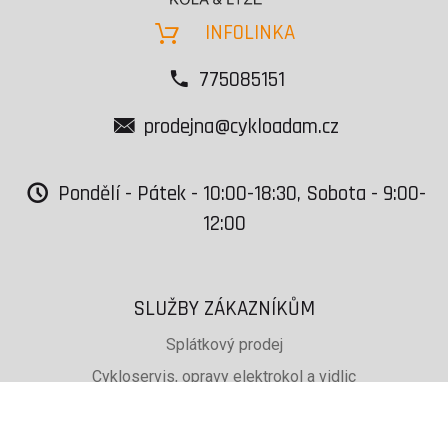
INFOLINKA
775085151
prodejna@cykloadam.cz
Pondělí - Pátek - 10:00-18:30, Sobota - 9:00-
12:00
SLUŽBY ZÁKAZNÍKŮM
Splátkový prodej
Cykloservis, opravy elektrokol a vidlic
Svařování rámů jízdních kol
PŮJČOVNA lyží, běžek a snb