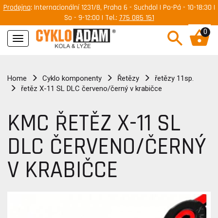
Prodejna
: Internacionální 1231/8, Praha 6 - Suchdol | Po-Pá - 10-18:30 |
So - 9-12:00 | Tel.:
775 085 151
0
Navigace
Home
Cyklo komponenty
Řetězy
řetězy 11sp.
řetěz X-11 SL DLC červeno/černý v krabičce
KMC ŘETĚZ X-11 SL
DLC ČERVENO/ČERNÝ
V KRABIČCE