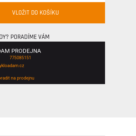
VLOŽIT DO KOŠÍKU
ADY? PORADÍME VÁM
DAM PRODEJNA
775085151
ykloadam.cz
oradit na prodejnu