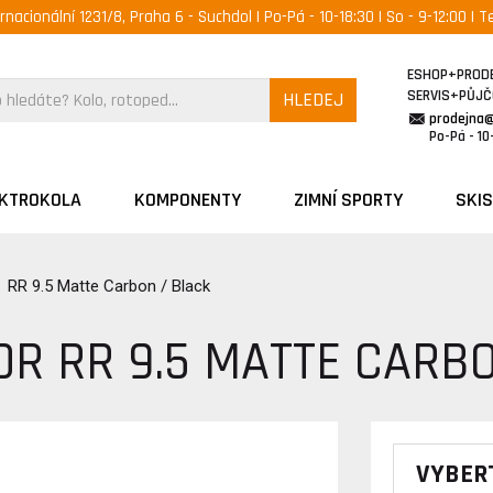
ernacionální 1231/8, Praha 6 - Suchdol | Po-Pá - 10-18:30 | So - 9-12:00 | Te
ESHOP+PROD
SERVIS+PŮJ
HLEDEJ
prodejna
Po-Pá - 10-
EKTROKOLA
KOMPONENTY
ZIMNÍ SPORTY
SKIS
RR 9.5 Matte Carbon / Black
OR RR 9.5 MATTE CARB
VYBER