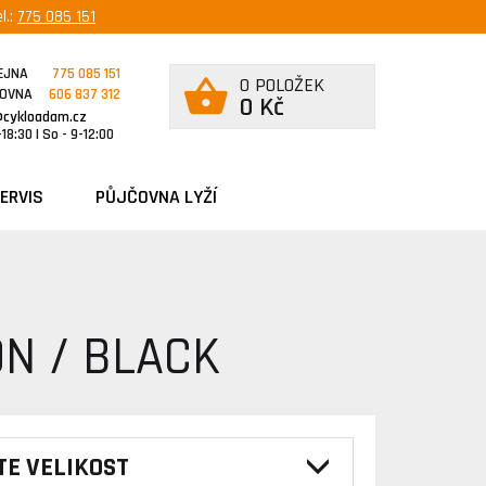
l.:
775 085 151
EJNA
775 085 151
0 POLOŽEK
ČOVNA
606 837 312
0 Kč
@cykloadam.cz
18:30 | So - 9-12:00
ERVIS
PŮJČOVNA LYŽÍ
ON / BLACK
TE VELIKOST