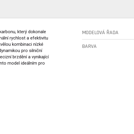
karbonu, který dokonale
MODELOVÁ ŘADA
ní rychlost a efektivitu
kvělou kombinaci nízké
BARVA
dynamikou pro silniční
cizní brzdění a vynikající
ento model ideálním pro