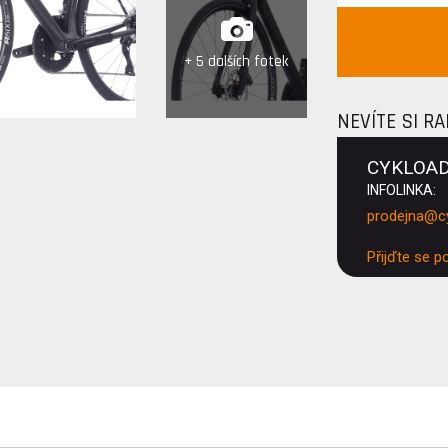
+ 5 dalších fotek
NEVÍTE SI R
CYKLOA
INFOLINKA:
prodejna@c
Přijďte se p