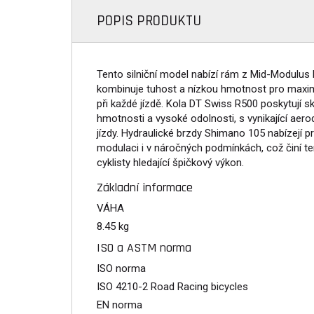
POPIS PRODUKTU
Tento silniční model nabízí rám z Mid-Modulus 
kombinuje tuhost a nízkou hmotnost pro maximál
při každé jízdě. Kola DT Swiss R500 poskytují s
hmotnosti a vysoké odolnosti, s vynikající aero
jízdy. Hydraulické brzdy Shimano 105 nabízejí pre
modulaci i v náročných podmínkách, což činí t
cyklisty hledající špičkový výkon.
Základní informace
VÁHA
8.45 kg
ISO a ASTM norma
ISO norma
ISO 4210-2 Road Racing bicycles
EN norma