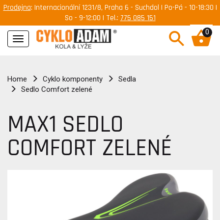
Prodejna
: Internacionální 1231/8, Praha 6 - Suchdol | Po-Pá - 10-18:30 |
So - 9-12:00 | Tel.:
775 085 151
0
Navigace
Home
Cyklo komponenty
Sedla
Sedlo Comfort zelené
MAX1 SEDLO
COMFORT ZELENÉ