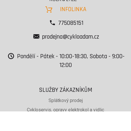
INFOLINKA
775085151
prodejna@cykloadam.cz
Pondělí - Pátek - 10:00-18:30, Sobota - 9:00-
12:00
SLUŽBY ZÁKAZNÍKŮM
Splátkový prodej
Cykloservis, opravy elektrokol a vidlic
Svařování rámů jízdních kol
PŮJČOVNA lyží, běžek a snb