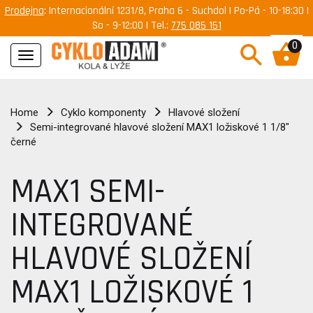
Prodejna
: Internacionální 1231/8, Praha 6 - Suchdol | Po-Pá - 10-18:30 |
So - 9-12:00 | Tel.:
775 085 151
0
Navigace
Home
Cyklo komponenty
Hlavové složení
Semi-integrované hlavové složení MAX1 ložiskové 1 1/8"
černé
MAX1 SEMI-
INTEGROVANÉ
HLAVOVÉ SLOŽENÍ
MAX1 LOŽISKOVÉ 1