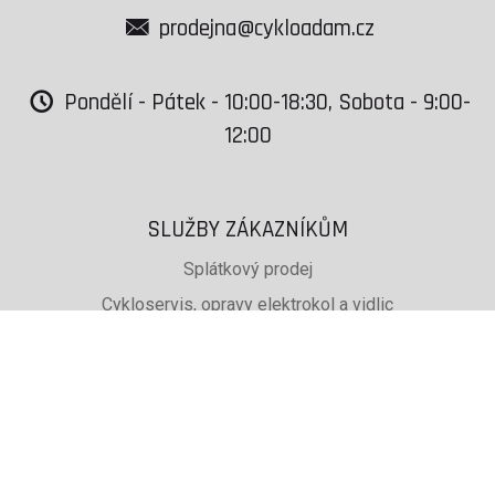
prodejna@cykloadam.cz
Pondělí - Pátek - 10:00-18:30, Sobota - 9:00-
12:00
SLUŽBY ZÁKAZNÍKŮM
Splátkový prodej
Cykloservis, opravy elektrokol a vidlic
Svařování rámů jízdních kol
PŮJČOVNA lyží, běžek a snb
SKISERVIS Montana Swiss a Wintersteiger
Dárkové poukazy