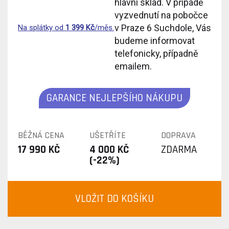
hlavní sklad. V případě
vyzvednutí na pobočce
v Praze 6 Suchdole, Vás
Na splátky od
1 399
Kč
/měs.
budeme informovat
telefonicky, případně
emailem.
GARANCE NEJLEPŠÍHO NÁKUPU
BĚŽNÁ CENA
UŠETŘÍTE
DOPRAVA
17 990 KČ
4 000 KČ
ZDARMA
(-22%)
VLOŽIT DO KOŠÍKU