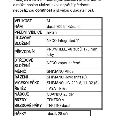
a může naplno ukázat svoji největší přednost –
nedostižnou
obratnost
a skvělou ovladatelnost.
VELIKOST
M
RÁM
dural 7005 skládací
PŘEDNÍ VIDLICE
hi-ten
HLAVOVÉ
NECO Integrated 1"
SLOŽENÍ
PROWHEEL, 48 zubů, 170 mm
PŘEVODNÍK
kliky
STŘEDOVÉ
NECO zapouzdřené
SLOŽENÍ
MĚNIČ
SHIMANO Altus
ŘAZENÍ
SHIMANO Revoshift (8)
VÍCEKOLEČKO
SHIMANO HG-200-8, 11-32 (8)
ŘETĚZ
TAYA TB-65
NÁBOJE
QUANDO, 28 děr
BRZDY
TEKTRO V
BRZDOVÉ PÁKY
TEKTRO dural
RÁFKY
dural, 28 děr