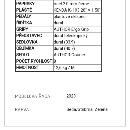
PAPRSKY
ocel 2.0 mm černé
PLÁŠTĚ
KENDA K-193 20" × 1.50"
PEDÁLY
plastové sklápěcí
ŘIDÍTKA
dural
GRIPY
AUTHOR Ergo Grip
PŘEDSTAVEC
dural teleskopický
SEDLOVKA
dural (33.9)
OBJÍMKA
dural (40.7)
SEDLO
AUTHOR Courier
POČET RYCHLOSTÍ
8
HMOTNOST
12,6 kg / M
MODELOVÁ ŘADA
2023
BARVA
Šedá/Stříbrná, Zelená