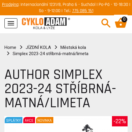
Prodejna
: Internacionální 1231/8, Praha 6 - Suchdol | Po-Pá - 10-18:30 |
So - 9-12:00 | Tel.:
775 085 151
0
Navigace
Home
JÍZDNÍ KOLA
Městská kola
Simplex 2023-24 stříbrná-matná/limeta
AUTHOR SIMPLEX
2023-24 STŘÍBRNÁ-
MATNÁ/LIMETA
-22%
SPLÁTKY
AKCE
NOVINKA