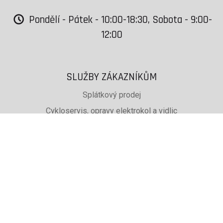
Pondělí - Pátek - 10:00-18:30, Sobota - 9:00-
12:00
SLUŽBY ZÁKAZNÍKŮM
Splátkový prodej
Cykloservis, opravy elektrokol a vidlic
Svařování rámů jízdních kol
PŮJČOVNA lyží, běžek a snb
SKISERVIS Montana Swiss a Wintersteiger
Dárkové poukazy
UŽITEČNÉ INFORMACE
ADRESA + OTEVÍRACÍ DOBA