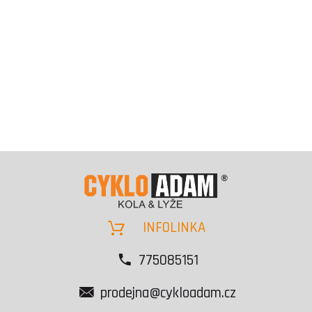
INFOLINKA
775085151
prodejna@cykloadam.cz