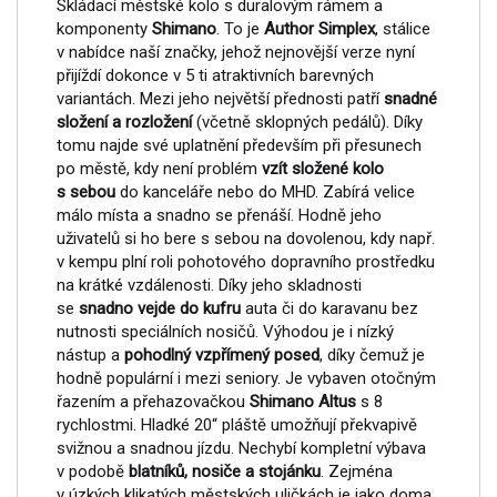
Skládací městské kolo s duralovým rámem a
komponenty
Shimano
. To je
Author Simplex
, stálice
v nabídce naší značky, jehož nejnovější verze nyní
přijíždí dokonce v 5 ti atraktivních barevných
variantách. Mezi jeho největší přednosti patří
snadné
složení a rozložení
(včetně sklopných pedálů). Díky
tomu najde své uplatnění především při přesunech
po městě, kdy není problém
vzít složené kolo
s sebou
do kanceláře nebo do MHD. Zabírá velice
málo místa a snadno se přenáší. Hodně jeho
uživatelů si ho bere s sebou na dovolenou, kdy např.
v kempu plní roli pohotového dopravního prostředku
na krátké vzdálenosti. Díky jeho skladnosti
se
snadno vejde do kufru
auta či do karavanu bez
nutnosti speciálních nosičů. Výhodou je i nízký
nástup a
pohodlný vzpřímený posed
, díky čemuž je
hodně populární i mezi seniory. Je vybaven otočným
řazením a přehazovačkou
Shimano Altus
s 8
rychlostmi. Hladké 20“ pláště umožňují překvapivě
svižnou a snadnou jízdu. Nechybí kompletní výbava
v podobě
blatníků, nosiče a stojánku
. Zejména
v úzkých klikatých městských uličkách je jako doma