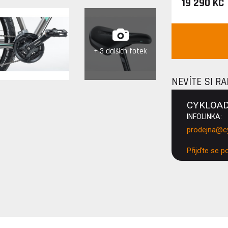
19 290 KČ
+ 3 dalších fotek
NEVÍTE SI R
CYKLOA
INFOLINKA:
prodejna@c
Přijďte se p