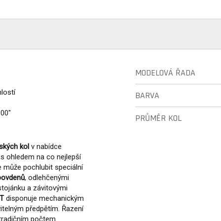
MODELOVÁ ŘADA
lostí
BARVA
.00"
PRŮMĚR KOL
ských kol
v nabídce
 s ohledem na co nejlepší
 může pochlubit speciální
 bovdenů
, odlehčenými
tojánku a závitovými
ST
disponuje mechanickým
itelným předpětím. Řazení
tradičním počtem