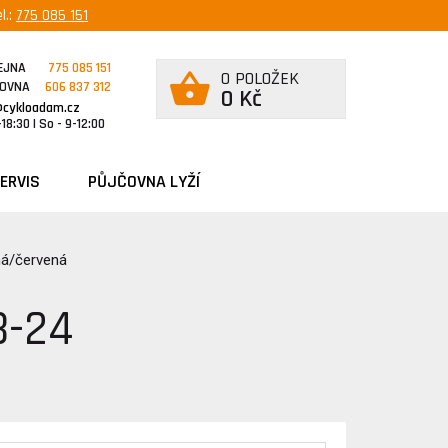
l.:
775 085 151
EJNA
775 085 151
0 POLOŽEK
ČOVNA
606 837 312
0 Kč
@cykloadam.cz
18:30 | So - 9-12:00
ERVIS
PŮJČOVNA LYŽÍ
ná/červená
3-24