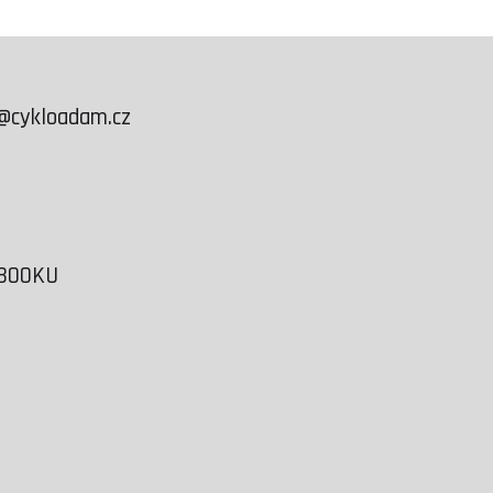
@cykloadam.cz
EBOOKU