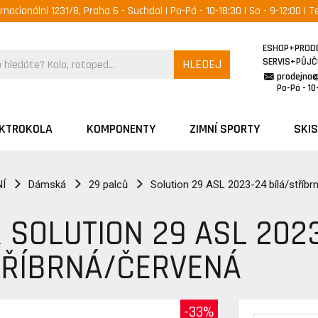
ernacionální 1231/8, Praha 6 - Suchdol | Po-Pá - 10-18:30 | So - 9-12:00 | Te
ESHOP+PROD
SERVIS+PŮJ
HLEDEJ
prodejna
Po-Pá - 10-
EKTROKOLA
KOMPONENTY
ZIMNÍ SPORTY
SKIS
Í
Dámská
29 palců
Solution 29 ASL 2023-24 bílá/stříbr
 SOLUTION 29 ASL 202
TŘÍBRNÁ/ČERVENÁ
-33%