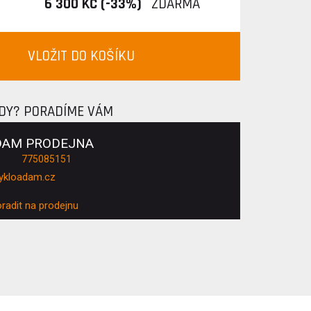
6 300 KČ (-33%)
ZDARMA
VLOŽIT DO KOŠÍKU
ADY? PORADÍME VÁM
DAM PRODEJNA
775085151
ykloadam.cz
oradit na prodejnu