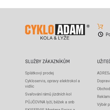
Po
SLUŽBY ZÁKAZNÍKŮM
UŽITE
Splátkový prodej
ADRESA
Cykloservis, opravy elektrokol a
Doprava
vidlic
Obchod
Svařování rámů jízdních kol
Reklam
PŮJČOVNA lyží, běžek a snb
Výběr p
SKISERVIS Montana Swiss a