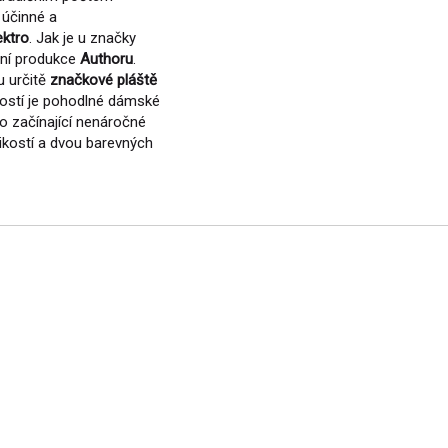
 účinné a
ektro
. Jak je u značky
tní produkce
Authoru
.
u určitě
značkové pláště
stí je pohodlné dámské
ro začínající nenáročné
likostí a dvou barevných