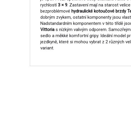
rychlostí
3 × 9
. Zastavení mají na starost velice
bezproblémové
hydraulické kotoučové brzdy T
dobrým zvykem, ostatní komponenty jsou vlas
Nadstandardním komponentem v této třídě jso
Vittoria
s nízkým valivým odporem. Samozřejmo
sedlo a měkké komfortní gripy. Ideální model p
jezdkyně, které si mohou vybrat z 2 různých ve
variant.