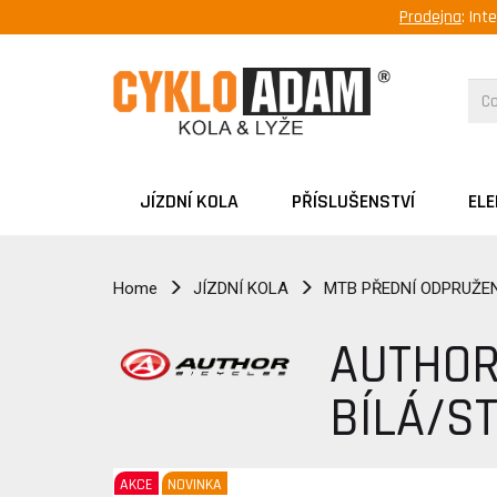
Prodejna
: Int
JÍZDNÍ KOLA
PŘÍSLUŠENSTVÍ
EL
Home
JÍZDNÍ KOLA
MTB PŘEDNÍ ODPRUŽEN
AUTHOR
BÍLÁ/S
AKCE
NOVINKA