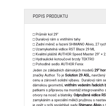
POPIS PRODUKTU
□ Průměr kol 29"
□ Duralový rám s vnitřními tahy
□ Zadní měnič a řazení SHIMANO Alivio, 27 rych
□ Uzamykatelná vidlice RST Blaze 29 ML
□ Kvalitní pláště AUTHOR Speed Master 29" × 2
□ Hydraulické kotoučové brzdy TEKTRO
□ Pohodlné sedlo AUTHOR Fenix
Jeden ze základních dámských modelů
29“ hor
značky Author. To je
Solution 29 ASL
, navržený
cenu a zároveň solidní výbavu. Duralový rám se
dámskou geometrií,
vnitřním vedením řadicích
patkami s přípravou na montáž integrovaného s
otvory na nosič a blatníky.
Odpružená vidlice R
zamykáním a speciální měkčí pružinou s nastav
je opět v režii spolehlivé sady
Shimano Alivio
s 