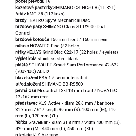
počet převodů
16
kazetové pastorky
SHIMANO CS-HG50-8 (11-32T)
řetěz
KMC Z8 (112 links)
brzdy
TEKTRO Spyre Mechanical Disc
brzdové páky
SHIMANO Claris ST-R2000 Dual
Control
brzdové kotouče
160 mm front / 160 mm rear
náboje
NOVATEC Disc (32 holes)
ráfky
KELLYS Grind Disc 622x17 (32 holes / eyelets)
výplet kola
stainless steel black
pláště
SCHWALBE Smart Sam Performance 42-622
(700x40C) ADDIX
hlav.složení
FSA 1.5 semi-integrated
střed.složení
SHIMANO BB-RS500
pevná osa
Mr.control 12x118 mm front / NOVATEC
12x162 mm rear
představec
KLS Active - diam 28.6 mm / bar bore
31.8 mm / 6° / length 90 mm (S), 100 mm (M), 110
mm (L), 120 mm (XL)
řídítka
GravelBar - diam 31.8 mm / width 400 mm (S),
420 mm (M), 440 mm (L), 460 mm (XL)
rukojete
KLS bar tape