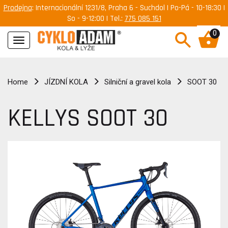
Prodejna
: Internacionální 1231/8, Praha 6 - Suchdol | Po-Pá - 10-18:30 |
So - 9-12:00 | Tel.:
775 085 151
0
Navigace
Home
JÍZDNÍ KOLA
Silniční a gravel kola
SOOT 30
KELLYS SOOT 30