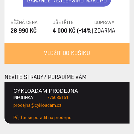
GARANCE NEJLEPŠÍHO NÁKUPU
BĚŽNÁ CENA
UŠETŘÍTE
DOPRAVA
28 990 KČ
4 000 KČ (-14%)
ZDARMA
VLOŽIT DO KOŠÍKU
NEVÍTE SI RADY? PORADÍME VÁM
CYKLOADAM PRODEJNA
INFOLINKA:
775085151
prodejna@cykloadam.cz
Přijďte se poradit na prodejnu