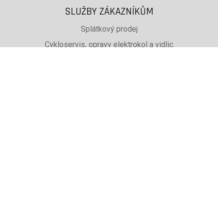
SLUŽBY ZÁKAZNÍKŮM
Splátkový prodej
Cykloservis, opravy elektrokol a vidlic
Svařování rámů jízdních kol
PŮJČOVNA lyží, běžek a snb
SKISERVIS Montana Swiss a Wintersteiger
Dárkové poukazy
UŽITEČNÉ INFORMACE
ADRESA + OTEVÍRACÍ DOBA
Doprava a platba
Obchodní podmínky eshopu
Reklamace
Výběr podle značky, které prodáváme