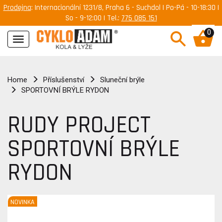
Prodejna
: Internacionální 1231/8, Praha 6 - Suchdol | Po-Pá - 10-18:30 |
So - 9-12:00 | Tel.:
775 085 151
0
Navigace
Home
Příslušenství
Sluneční brýle
SPORTOVNÍ BRÝLE RYDON
RUDY PROJECT
SPORTOVNÍ BRÝLE
RYDON
NOVINKA