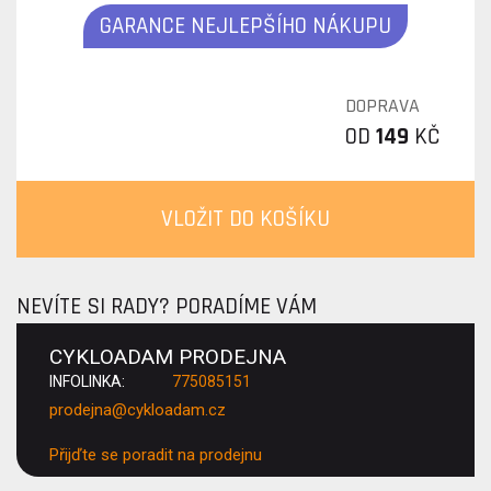
GARANCE NEJLEPŠÍHO NÁKUPU
DOPRAVA
OD
149
KČ
VLOŽIT DO KOŠÍKU
NEVÍTE SI RADY? PORADÍME VÁM
CYKLOADAM PRODEJNA
INFOLINKA:
775085151
prodejna@cykloadam.cz
Přijďte se poradit na prodejnu