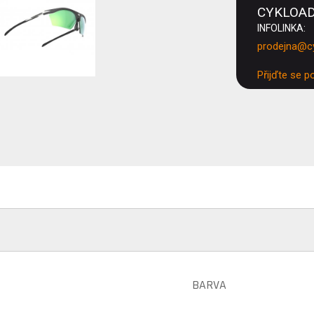
CYKLOA
INFOLINKA:
prodejna@c
Přijďte se p
BARVA