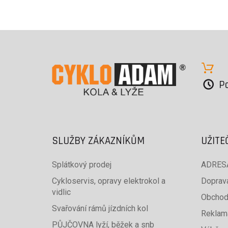
Po
SLUŽBY ZÁKAZNÍKŮM
UŽITE
Splátkový prodej
ADRESA
Cykloservis, opravy elektrokol a
Doprava
vidlic
Obchod
Svařování rámů jízdních kol
Reklam
PŮJČOVNA lyží, běžek a snb