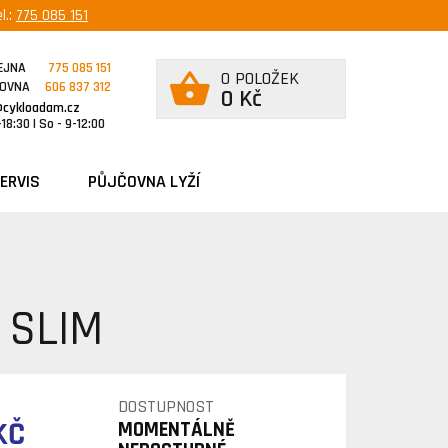
l.:
775 085 151
EJNA
775 085 151
0 POLOŽEK
ČOVNA
606 837 312
0 Kč
@cykloadam.cz
18:30 | So - 9-12:00
ERVIS
PŮJČOVNA LYŽÍ
 SLIM
DOSTUPNOST
KČ
MOMENTÁLNĚ