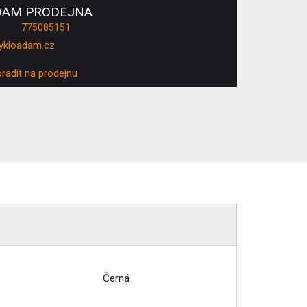
DAM PRODEJNA
775085151
ykloadam.cz
oradit na prodejnu
Černá