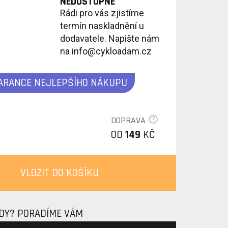
NEDOSTUPNÉ
Rádi pro vás zjistíme
termín naskladnění u
dodavatele. Napište nám
na info@cykloadam.cz
ARANCE NEJLEPŠÍHO NÁKUPU
DOPRAVA
OD
149
KČ
VLOŽIT DO KOŠÍKU
ADY? PORADÍME VÁM