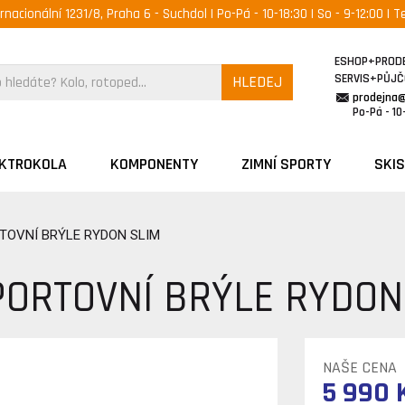
ernacionální 1231/8, Praha 6 - Suchdol | Po-Pá - 10-18:30 | So - 9-12:00 | Te
ESHOP+PROD
SERVIS+PŮJ
HLEDEJ
prodejna
Po-Pá - 10-
EKTROKOLA
KOMPONENTY
ZIMNÍ SPORTY
SKIS
TOVNÍ BRÝLE RYDON SLIM
ORTOVNÍ BRÝLE RYDON
NAŠE CENA
5 990 