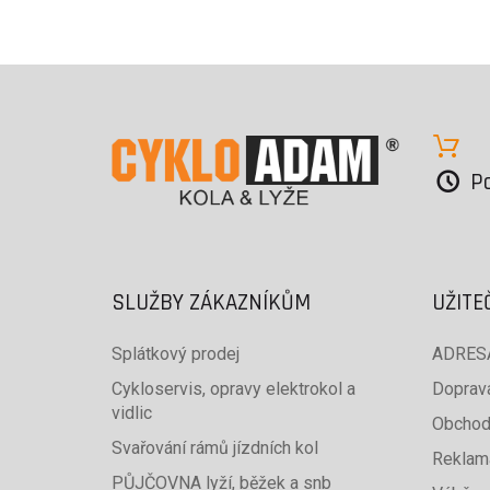
Po
SLUŽBY ZÁKAZNÍKŮM
UŽITE
Splátkový prodej
ADRESA
Cykloservis, opravy elektrokol a
Doprava
vidlic
Obchod
Svařování rámů jízdních kol
Reklam
PŮJČOVNA lyží, běžek a snb