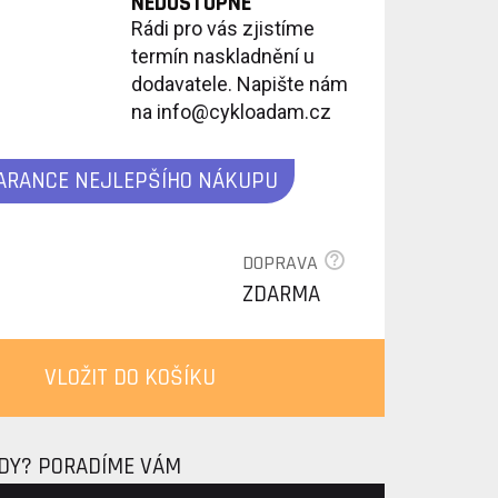
NEDOSTUPNÉ
Rádi pro vás zjistíme
termín naskladnění u
dodavatele. Napište nám
na info@cykloadam.cz
ARANCE NEJLEPŠÍHO NÁKUPU
DOPRAVA
ZDARMA
VLOŽIT DO KOŠÍKU
ADY? PORADÍME VÁM