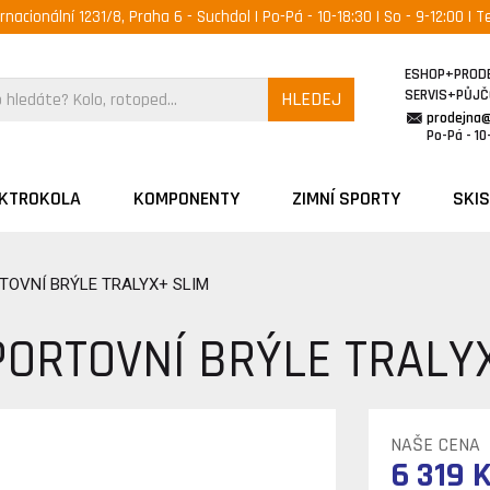
ernacionální 1231/8, Praha 6 - Suchdol | Po-Pá - 10-18:30 | So - 9-12:00 | Te
ESHOP+PROD
SERVIS+PŮJ
HLEDEJ
prodejna
Po-Pá - 10-
EKTROKOLA
KOMPONENTY
ZIMNÍ SPORTY
SKIS
TOVNÍ BRÝLE TRALYX+ SLIM
ORTOVNÍ BRÝLE TRALY
NAŠE CENA
6 319 