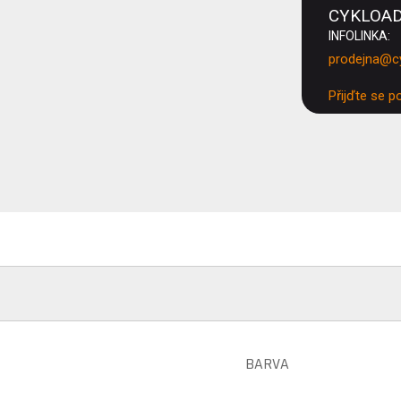
CYKLOA
INFOLINKA:
prodejna@c
Přijďte se p
BARVA