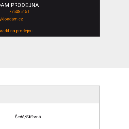
DAM PRODEJNA
775085151
ykloadam.cz
oradit na prodejnu
Šedá/Stříbrná