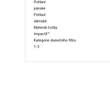
Pohlaví
pánské
Pohlaví
dámské
Materiál čočky
ImpactX™
Kategorie slunečního filtru
1-3