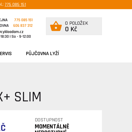
l.:
775 085 151
EJNA
775 085 151
0 POLOŽEK
ČOVNA
606 837 312
0 Kč
@cykloadam.cz
18:30 | So - 9-12:00
ERVIS
PŮJČOVNA LYŽÍ
X+ SLIM
DOSTUPNOST
KČ
MOMENTÁLNĚ